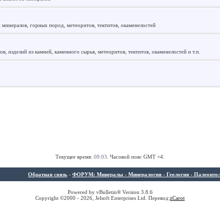
 минералов, горных пород, метеоритов, тектитов, окаменелостей
, изделий из камней, каменного сырья, метеоритов, тектитов, окаменелостей и т.п.
Текущее время:
08:03
. Часовой пояс GMT +4.
Обратная связь
-
ФОРУМ: Минералы - Минералогия - Геология - Палеонтолог
Powered by vBulletin® Version 3.8.6
Copyright ©2000 - 2026, Jelsoft Enterprises Ltd. Перевод:
z
Carot