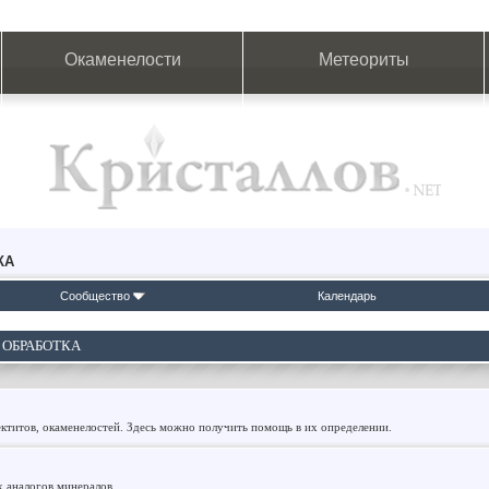
Окаменелости
Метеориты
КА
Сообщество
Календарь
 ОБРАБОТКА
ктитов, окаменелостей. Здесь можно получить помощь в их определении.
х аналогов минералов