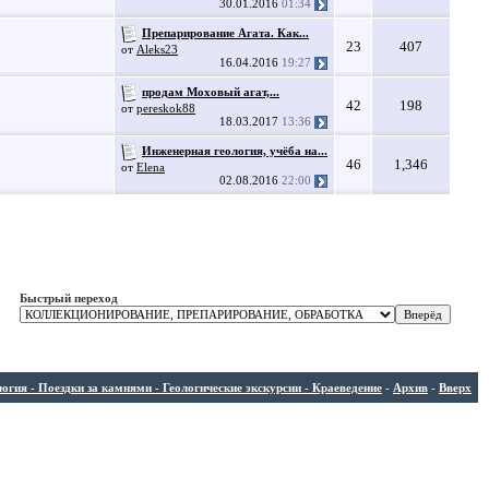
30.01.2016
01:34
Препарирование Агата. Как...
23
407
от
Aleks23
16.04.2016
19:27
продам Моховый агат,...
42
198
от
pereskok88
18.03.2017
13:36
Инженерная геология, учёба на...
46
1,346
от
Elena
02.08.2016
22:00
Быстрый переход
ия - Поездки за камнями - Геологические экскурсии - Краеведение
-
Архив
-
Вверх