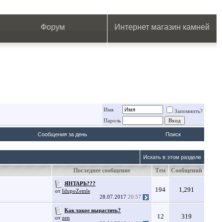
.
.
.
.
.
.
.
Форум
Интернет магазин камней
Имя
Запомнить?
Пароль
Сообщения за день
Поиск
Искать в этом разделе
Последнее сообщение
Тем
Сообщений
ЯНТАРЬ???
194
1,291
от
IdupoZemle
28.07.2017
20:57
Как такое вырастить?
12
319
от
zen