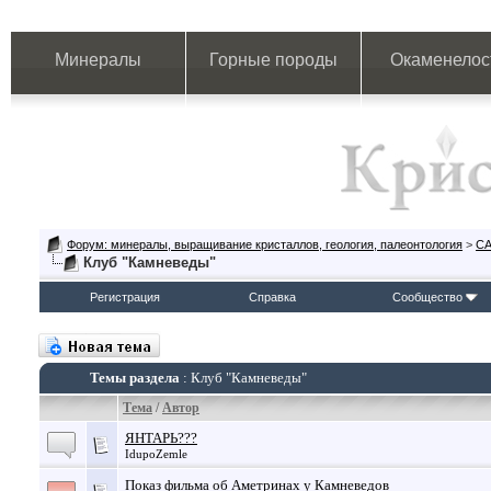
Минералы
Горные породы
Окаменелос
Форум: минералы, выращивание кристаллов, геология, палеонтология
>
СА
Клуб "Камневеды"
Регистрация
Справка
Сообщество
Темы раздела
: Клуб "Камневеды"
Тема
/
Автор
ЯНТАРЬ???
IdupoZemle
Показ фильма об Аметринах у Камневедов