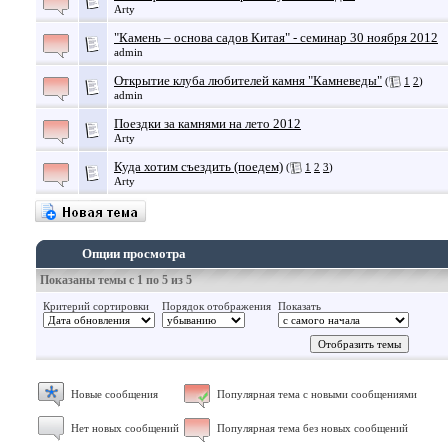
Arty
"Камень – основа садов Китая" - семинар 30 ноября 2012
admin
Открытие клуба любителей камня "Камневеды"
(
1
2
)
admin
Поездки за камнями на лето 2012
Arty
Куда хотим съездить (поедем)
(
1
2
3
)
Arty
Опции просмотра
Показаны темы с 1 по 5 из 5
Критерий сортировки
Порядок отображения
Показать
Новые сообщения
Популярная тема с новыми сообщениями
Нет новых сообщений
Популярная тема без новых сообщений