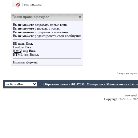
Тема закрыта
Ваши права в разделе
Вы
не можете
создавать новые темы
Вы
не можете
отвечать в темах
Вы
не можете
прикреплять вложения
Вы
не можете
редактировать свои сообщения
BB коды
Вкл.
Смайлы
Вкл.
[IMG]
код
Вкл.
HTML код
Выкл.
Правила форума
Текущее врем
Обратная связь
-
ФОРУМ: Минералы - Минералогия - Геологи
Powered b
Copyright ©2000 - 2026