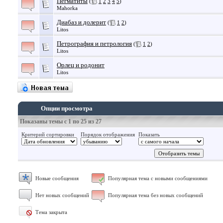
Пегматиты
(
1
2
3
4
5
)
Mahorka
Диабаз и долерит
(
1
2
)
Litos
Петрография и петрология
(
1
2
)
Litos
Орлец и родонит
Litos
Опции просмотра
Показаны темы с 1 по 25 из 27
Критерий сортировки
Порядок отображения
Показать
Новые сообщения
Популярная тема с новыми сообщениями
Нет новых сообщений
Популярная тема без новых сообщений
Тема закрыта