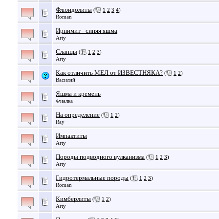
Флюидолиты
(
1
2
3
4
)
Roman
Ирнимит - синяя яшма
Arty
Сланцы
(
1
2
3
)
Arty
Как отличить МЕЛ от ИЗВЕСТНЯКА?
(
1
2
)
Василий
Яшма и кремень
Фиалка
На определение
(
1
2
)
Ray
Импактиты
Arty
Породы подводного вулканизма
(
1
2
3
)
Arty
Гидротермальные породы
(
1
2
3
)
Roman
Кимберлиты
(
1
2
)
Arty