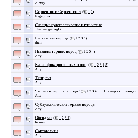
Alexey
Серпентин и Серпентинит
(
1
2
)
Nagarjuna
Сланцы: кристаллические и глинистые
The best geologist
Биотитовая порода
(
1
2
3
4
)
dmk
Названия горных пород
(
1
2
3
4
)
Arty
Классификация горных пород
(
1
2
3
4
5
)
Arty
Тингуаит
Arty
Что такое горная порода?
(
1
2
3
4
5
...
Последняя страница
)
Arty
Субвулканические горные породы
Arty
Обсидиан
(
1
2
3
4
)
Roman
Сортавалиты
Arty