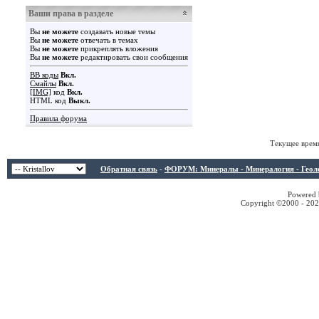
Ваши права в разделе
Вы
не можете
создавать новые темы
Вы
не можете
отвечать в темах
Вы
не можете
прикреплять вложения
Вы
не можете
редактировать свои сообщения
BB коды
Вкл.
Смайлы
Вкл.
[IMG]
код
Вкл.
HTML код
Выкл.
Правила форума
Текущее врем
Обратная связь
-
ФОРУМ: Минералы - Минералогия - Геологи
Powered b
Copyright ©2000 - 2026