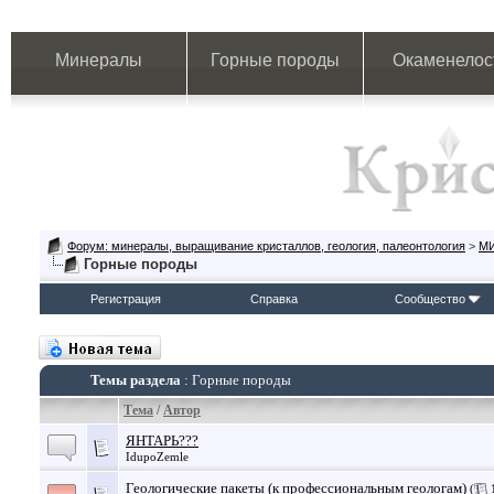
Минералы
Горные породы
Окаменелос
Форум: минералы, выращивание кристаллов, геология, палеонтология
>
М
Горные породы
Регистрация
Справка
Сообщество
Темы раздела
: Горные породы
Тема
/
Автор
ЯНТАРЬ???
IdupoZemle
Геологические пакеты (к профессиональным геологам)
(