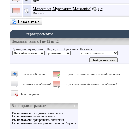
Arty
Моиссанит, Муассанит (Moissanite)
(
1
2
)
Василий
Опции просмотра
Показаны темы с 1 по 12 из 12
Критерий сортировки
Порядок отображения
Показать
Новые сообщения
Популярная тема с новыми сообщениями
Нет новых сообщений
Популярная тема без новых сообщений
Тема закрыта
Ваши права в разделе
Вы
не можете
создавать новые темы
Вы
не можете
отвечать в темах
Вы
не можете
прикреплять вложения
Вы
не можете
редактировать свои сообщения