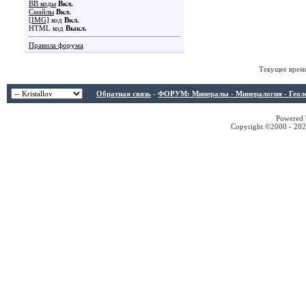
BB коды
Вкл.
Смайлы
Вкл.
[IMG]
код
Вкл.
HTML код
Выкл.
Правила форума
Текущее врем
Обратная связь
-
ФОРУМ: Минералы - Минералогия - Геологи
Powered b
Copyright ©2000 - 2026