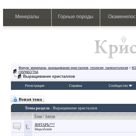
Минералы
Горные породы
Окаменелос
Форум: минералы, выращивание кристаллов, геология, палеонтология
>
К
ОБРАБОТКА
Выращивание кристаллов
Регистрация
Справка
Сообщество
Темы раздела
: Выращивание кристаллов
Тема
/
Автор
ЯНТАРЬ???
IdupoZemle