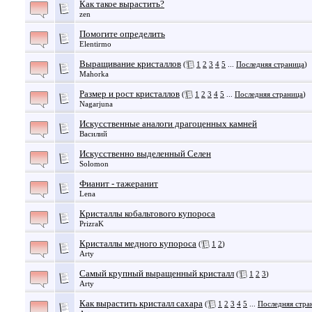
Как такое вырастить?
zen
Помогите определить
Elentirmo
Выращивание кристаллов
(
1
2
3
4
5
...
Последняя страница
)
Mahorka
Размер и рост кристаллов
(
1
2
3
4
5
...
Последняя страница
)
Nagarjuna
Искусственные аналоги драгоценных камней
Василий
Искусственно выделенный Селен
Solomon
Фианит - тажеранит
Lena
Кристаллы кобальтового купороса
PrizraK
Кристаллы медного купороса
(
1
2
)
Arty
Самый крупный выращенный кристалл
(
1
2
3
)
Arty
Как вырастить кристалл сахара
(
1
2
3
4
5
...
Последняя стра