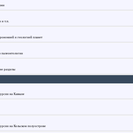
фии
и т.п.
трономией и геологией планет
в палеонтологии
ие разделы
урсии на Кавказе
курсии на Кольском полуострове