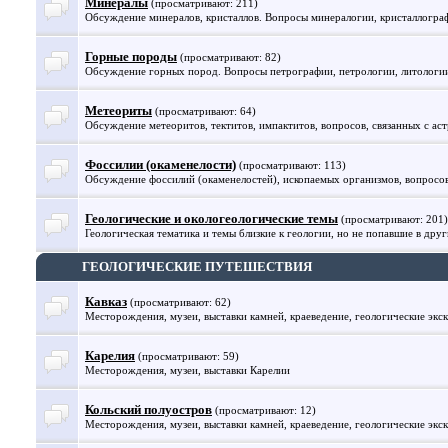
Минералы
(просматривают: 211)
Обсуждение минералов, кристаллов. Вопросы минералогии, кристаллогра
Горные породы
(просматривают: 82)
Обсуждение горных пород. Вопросы петрографии, петрологии, литологии 
Метеориты
(просматривают: 64)
Обсуждение метеоритов, тектитов, импактитов, вопросов, связанных с ас
Фоссилии (окаменелости)
(просматривают: 113)
Обсуждение фоссилий (окаменелостей), ископаемых организмов, вопросо
Геологические и окологеологические темы
(просматривают: 201)
Геологическая тематика и темы близкие к геологии, но не попавшие в друг
ГЕОЛОГИЧЕСКИЕ ПУТЕШЕСТВИЯ
Кавказ
(просматривают: 62)
Месторождения, музеи, выставки камней, краеведение, геологические экск
Карелия
(просматривают: 59)
Месторождения, музеи, выставки Карелии
Кольский полуостров
(просматривают: 12)
Месторождения, музеи, выставки камней, краеведение, геологические экс