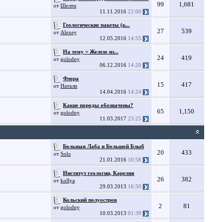
99
1,681
от
Шелти
11.11.2016
22:00
Геологические пакеты (к...
27
539
от
Alexey
12.05.2016
14:55
На тему = Железо из...
24
419
от
golodny
06.12.2016
14:20
Флора
15
417
от
Натали
14.04.2016
14:24
Какие породы обозначены?
65
1,150
от
golodny
11.03.2017
23:25
Большая Лаба и Большой Блыб
20
433
от
Solo
21.01.2016
10:58
Институт геологии, Карелия
26
382
от
kollya
29.03.2013
16:50
Кольский полуостров
2
81
от
golodny
10.03.2013
01:39