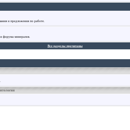
лания и предложения по работе.
 и форума минералов.
Все разделы прочитаны
.
онтология