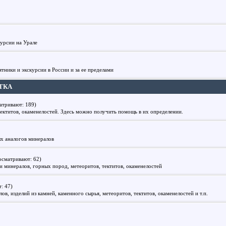
курсии на Урале
тники и экскурсии в России и за ее пределами
ТКА
атривают: 189)
ектитов, окаменелостей. Здесь можно получить помощь в их определении.
х аналогов минералов
осматривают: 62)
и минералов, горных пород, метеоритов, тектитов, окаменелостей
: 47)
в, изделий из камней, каменного сырья, метеоритов, тектитов, окаменелостей и т.п.