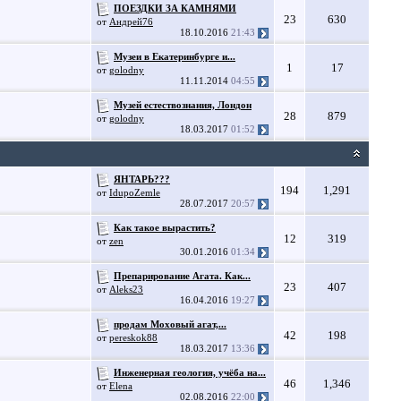
ПОЕЗДКИ ЗА КАМНЯМИ
23
630
от
Андрей76
18.10.2016
21:43
Музеи в Екатеринбурге и...
1
17
от
golodny
11.11.2014
04:55
Музей естествознания, Лондон
28
879
от
golodny
18.03.2017
01:52
ЯНТАРЬ???
194
1,291
от
IdupoZemle
28.07.2017
20:57
Как такое вырастить?
12
319
от
zen
30.01.2016
01:34
Препарирование Агата. Как...
23
407
от
Aleks23
16.04.2016
19:27
продам Моховый агат,...
42
198
от
pereskok88
18.03.2017
13:36
Инженерная геология, учёба на...
46
1,346
от
Elena
02.08.2016
22:00