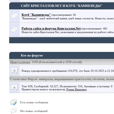
САЙТ КРИСТАЛЛОВ.NET И КЛУБ "КАМНЕВЕДЫ"
Клуб "Камневеды"
(просматривают: 8)
"Камневеды" - клуб любителей камня, клуб юных геологов. Новости, поже
Работа сайта и форума Кристаллов.Net
(просматривают: 40)
Новости сайта Кристаллов.Net, пожелания и предложения по работе сайта
Кто на форуме
Присутствуют
: 3559 (0 пользователей и 3559 гостей)
Рекорд одновременного пребывания 116,070, это было 29.10.2025 в 12:16
Статистика Форум: минералы, выращивание кристаллов, геология, пале
Тем: 658, Сообщений: 10,327, Пользователи: 554,
Активные участники: 0
Приветствуем нового пользователя,
Роман Иванович
Есть новые сообщения
Нет новых сообщений