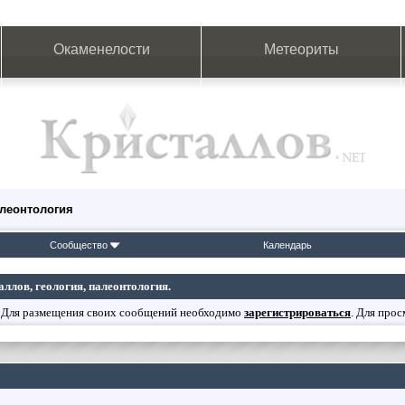
Окаменелости
Метеориты
алеонтология
Сообщество
Календарь
лов, геология, палеонтология.
 Для размещения своих сообщений необходимо
зарегистрироваться
. Для про