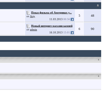
Показ фильма об Аметринах у...
5
48
от
Arty
11.03.2013
00:56
Новый интернет-магазин камней
6
90
от
admin
16.10.2013
15:01