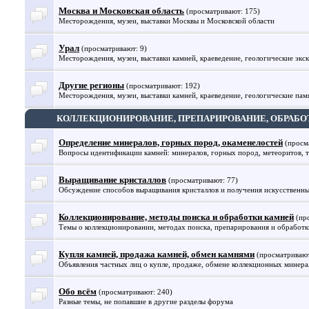
Москва и Московская область
(просматривают: 175)
Месторождения, музеи, выставки Москвы и Московской области
Урал
(просматривают: 9)
Месторождения, музеи, выставки камней, краеведение, геологические экс
Другие регионы
(просматривают: 192)
Месторождения, музеи, выставки камней, краеведение, геологические памя
КОЛЛЕКЦИОНИРОВАНИЕ, ПРЕПАРИРОВАНИЕ, ОБРАБО
Определение минералов, горных пород, окаменелостей
(просм
Вопросы идентификации камней: минералов, горных пород, метеоритов, т
Выращивание кристаллов
(просматривают: 77)
Обсуждение способов выращивания кристаллов и получения искусственны
Коллекционирование, методы поиска и обработки камней
(пр
Темы о коллекционировании, методах поиска, препарирования и обработк
Купля камней, продажа камней, обмен камнями
(просматривают
Объявления частных лиц о купле, продаже, обмене коллекционных минерало
Обо всём
(просматривают: 240)
Разные темы, не попавшие в другие разделы форума