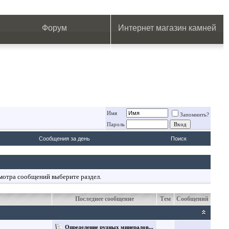
.
.
.
.
.
.
.
Форум
Интернет магазин камней
Имя
Запомнить?
Пароль
Сообщения за день
Поиск
смотра сообщений выберите раздел.
Последнее сообщение
Тем
Сообщений
Определение рудных минералов...