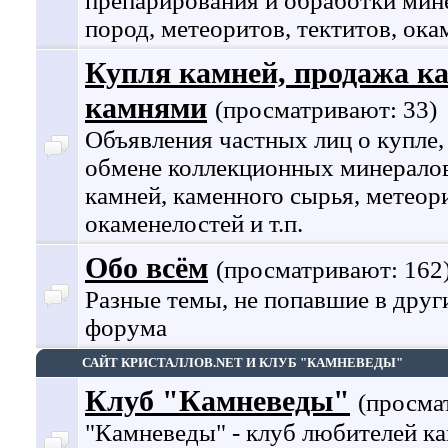
препарирования и обработки мин
пород, метеоритов, тектитов, ок
Купля камней, продажа ка
камнями
(просматривают: 33)
Объявления частных лиц о купле,
обмене коллекционных минералов
камней, каменного сырья, метеори
окаменелостей и т.п.
Обо всём
(просматривают: 162
Разные темы, не попавшие в друг
форума
САЙТ КРИСТАЛЛОВ.NET И КЛУБ "КАМНЕВЕДЫ"
Клуб "Камневеды"
(просма
"Камневеды" - клуб любителей к