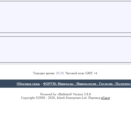
Текущее время:
20:29
. Часовой пояс GMT +4.
Обратная связь
-
ФОРУМ: Минералы - Минералогия - Геология - Палеонтолог
Powered by vBulletin® Version 3.8.6
Copyright ©2000 - 2026, Jelsoft Enterprises Ltd. Перевод:
z
Carot