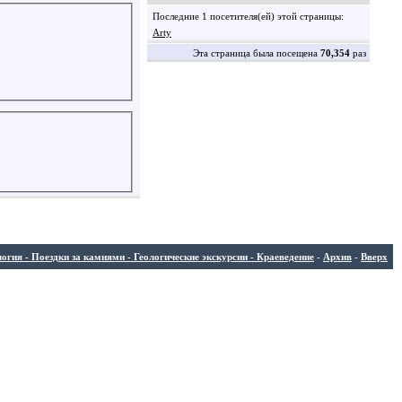
Последние 1 посетителя(ей) этой страницы:
Arty
Эта страница была посещена
70,354
раз
ия - Поездки за камнями - Геологические экскурсии - Краеведение
-
Архив
-
Вверх