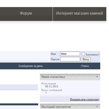
.
.
.
.
.
.
.
Форум
Интернет магазин камней
Имя
Запомнить?
Пароль
Сообщения за день
Поиск
Мини-статистика
Регистрация
09.11.2011
Всего сообщений
7
Показать всю статистику
Последние посетители