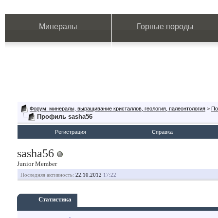
Минералы
Горные породы
Форум: минералы, выращивание кристаллов, геология, палеонтология
>
По
Профиль sasha56
Регистрация
Справка
sasha56
Junior Member
Последняя активность:
22.10.2012
17:22
Статистика