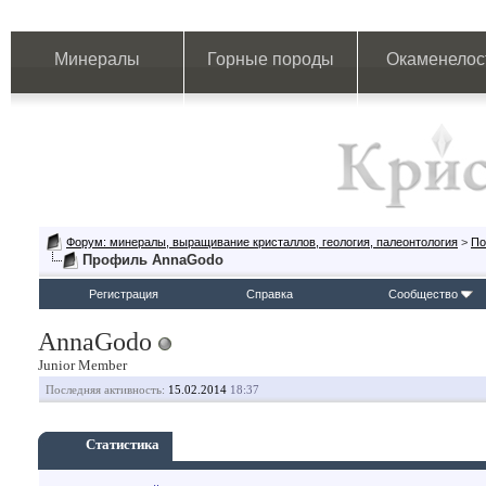
Минералы
Горные породы
Окаменелос
Форум: минералы, выращивание кристаллов, геология, палеонтология
>
По
Профиль AnnaGodo
Регистрация
Справка
Сообщество
AnnaGodo
Junior Member
Последняя активность:
15.02.2014
18:37
Статистика