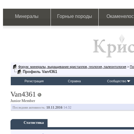
Минералы
Горные породы
Окаменелос
Форум: минералы, выращивание кристаллов, геология, палеонтология
>
По
Профиль Van4361
Регистрация
Справка
Сообщество
Van4361
Junior Member
Последняя активность:
10.11.2016
14:32
Статистика