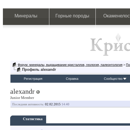
Минералы
Горные породы
Окаменелос
Форум: минералы, выращивание кристаллов, геология, палеонтология
>
По
Профиль alexandr
Регистрация
Справка
Сообщество
alexandr
Junior Member
Последняя активность:
02.02.2015
14:40
Статистика