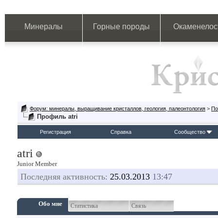
Минералы
Горные породы
Окаменелос
Форум: минералы, выращивание кристаллов, геология, палеонтология
>
По
Профиль atri
Регистрация
Справка
Сообщество
atri
Junior Member
Последняя активность:
25.03.2013
13:47
Обо мне
Статистика
Связь