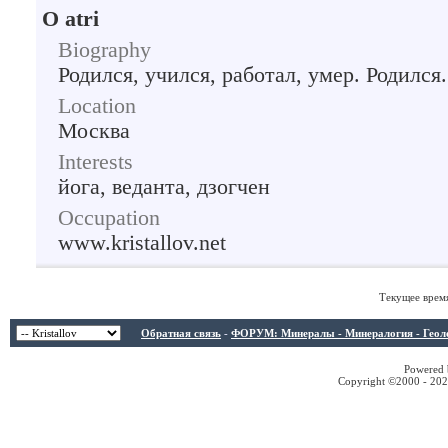
О atri
Biography
Родился, учился, работал, умер. Родился.
Location
Москва
Interests
йога, веданта, дзогчен
Occupation
www.kristallov.net
Текущее врем
Обратная связь
-
ФОРУМ: Минералы - Минералогия - Геологи
Powered b
Copyright ©2000 - 2026