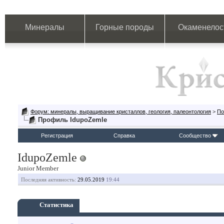
Минералы
Горные породы
Окаменелос
Форум: минералы, выращивание кристаллов, геология, палеонтология
>
По
Профиль IdupoZemle
Регистрация
Справка
Сообщество
IdupoZemle
Junior Member
Последняя активность:
29.05.2019
19:44
Статистика