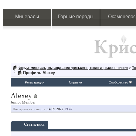
Минералы
Горные породы
Окаменелос
Форум: минералы, выращивание кристаллов, геология, палеонтология
>
По
Профиль Alexey
Регистрация
Справка
Сообщество
Alexey
Junior Member
Последняя активность:
14.09.2022
19:47
Статистика