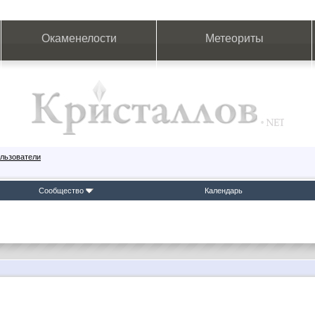
Окаменелости
Метеориты
льзователи
Сообщество
Календарь