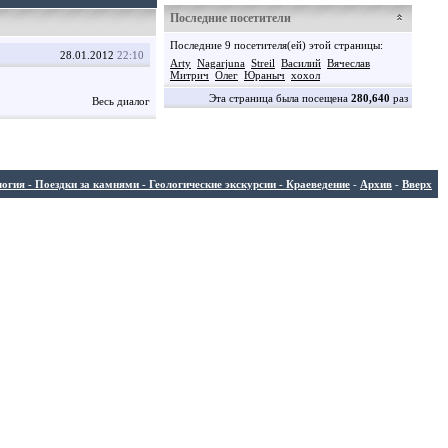
Последние посетители
Последние 9 посетителя(ей) этой страницы:
28.01.2012
22:10
Arty
Nagarjuna
Streil
Василий
Вячеслав
Митрич
Олег
Юраныч
хохол
Эта страница была посещена
280,640
раз
Весь диалог
ия - Поездки за камнями - Геологические экскурсии - Краеведение
-
Архив
-
Вверх