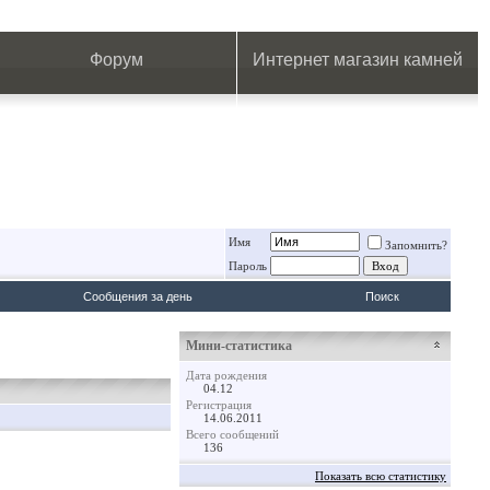
.
.
.
.
.
.
.
Форум
Интернет магазин камней
Имя
Запомнить?
Пароль
Сообщения за день
Поиск
Мини-статистика
Дата рождения
04.12
Регистрация
14.06.2011
Всего сообщений
136
Показать всю статистику