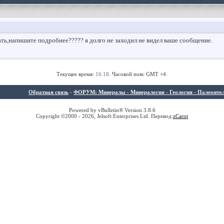
лать,напишите подробнее????? я долго не заходил не видел ваше сообщение.
Текущее время:
16:18
. Часовой пояс GMT +4.
Обратная связь
-
ФОРУМ: Минералы - Минералогия - Геология - Палеонтолог
Powered by vBulletin® Version 3.8.6
Copyright ©2000 - 2026, Jelsoft Enterprises Ltd. Перевод:
z
Carot