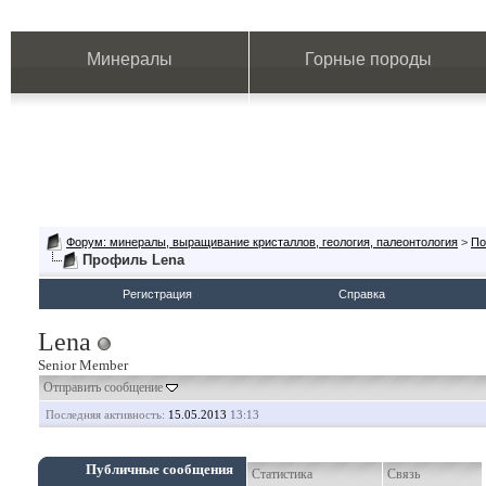
Минералы
Горные породы
Форум: минералы, выращивание кристаллов, геология, палеонтология
>
По
Профиль Lena
Регистрация
Справка
Lena
Senior Member
Отправить сообщение
Последняя активность:
15.05.2013
13:13
Публичные сообщения
Статистика
Связь