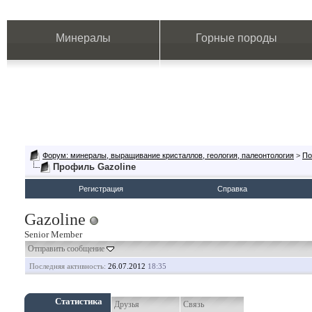
Минералы
Горные породы
Форум: минералы, выращивание кристаллов, геология, палеонтология
>
По
Профиль Gazoline
Регистрация
Справка
Gazoline
Senior Member
Отправить сообщение
Последняя активность:
26.07.2012
18:35
Статистика
Друзья
Связь