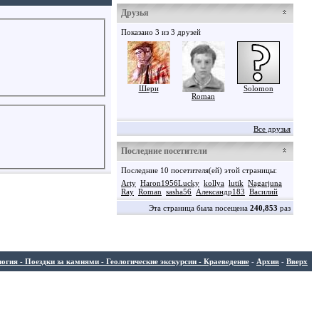
Друзья
Показано 3 из 3 друзей
Шери
Solomon
Roman
Все друзья
Последние посетители
Последние 10 посетителя(ей) этой страницы:
Arty
Haron1956Lucky
kollya
lutik
Nagarjuna
Ray
Roman
sasha56
Александр183
Василий
Эта страница была посещена
240,853
раз
ия - Поездки за камнями - Геологические экскурсии - Краеведение
-
Архив
-
Вверх