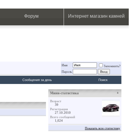
.
.
.
.
.
.
.
Форум
Интернет магазин камней
Имя
Запомнить?
Пароль
Сообщения за день
Поиск
Мини-статистика
Возраст
39
Регистрация
27.10.2010
Всего сообщений
1,024
Показать всю статистику