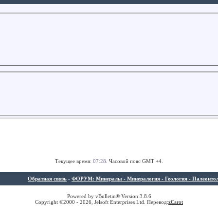
Текущее время:
07:28
. Часовой пояс GMT +4.
Обратная связь
-
ФОРУМ: Минералы - Минералогия - Геология - Палеонтолог
Powered by vBulletin® Version 3.8.6
Copyright ©2000 - 2026, Jelsoft Enterprises Ltd. Перевод:
z
Carot