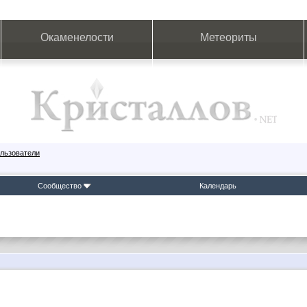
Окаменелости
Метеориты
льзователи
Сообщество
Календарь