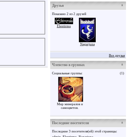
Друзья
Показано 2 из 2 друзей
Elentirmo
Nagarjuna
Все друзья
Членство в группах
Социальные группы:
(1)
Мир минералов и
самоцветов.
Последние посетители
Последние 3 посетителя(ей) этой страницы:
admin
Elentirmo
Nagarjuna