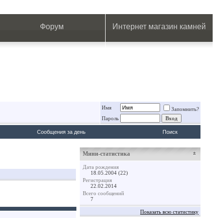
.
.
.
.
.
.
.
Форум
Интернет магазин камней
Имя
Запомнить?
Пароль
Сообщения за день
Поиск
Мини-статистика
Дата рождения
18.05.2004 (22)
Регистрация
22.02.2014
Всего сообщений
7
Показать всю статистику