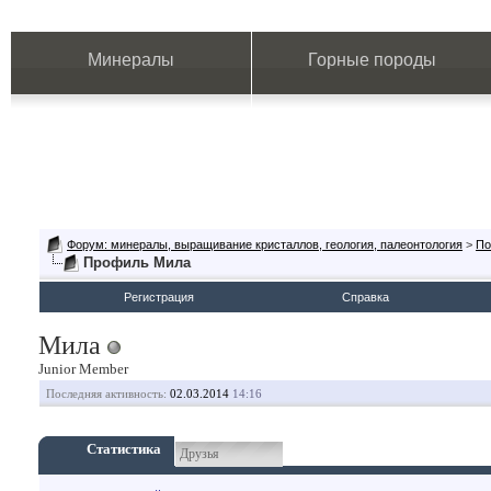
Минералы
Горные породы
Форум: минералы, выращивание кристаллов, геология, палеонтология
>
По
Профиль Мила
Регистрация
Справка
Мила
Junior Member
Последняя активность:
02.03.2014
14:16
Статистика
Друзья