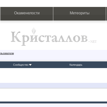
Окаменелости
Метеориты
льзователи
Сообщество
Календарь