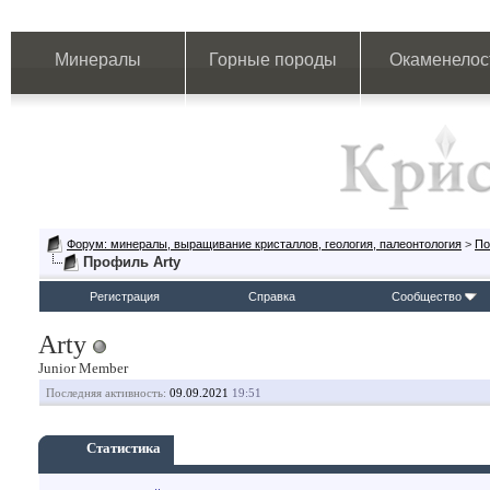
Минералы
Горные породы
Окаменелос
Форум: минералы, выращивание кристаллов, геология, палеонтология
>
По
Профиль Arty
Регистрация
Справка
Сообщество
Arty
Junior Member
Последняя активность:
09.09.2021
19:51
Статистика