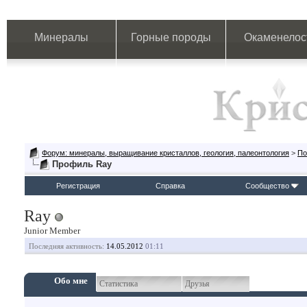
Минералы
Горные породы
Окаменелос
Форум: минералы, выращивание кристаллов, геология, палеонтология
>
По
Профиль Ray
Регистрация
Справка
Сообщество
Ray
Junior Member
Последняя активность:
14.05.2012
01:11
Обо мне
Статистика
Друзья