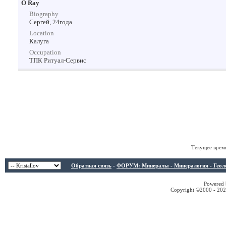
О Ray
Biography
Сергей, 24года
Location
Калуга
Occupation
ТПК Ритуал-Сервис
Текущее врем
Обратная связь
-
ФОРУМ: Минералы - Минералогия - Геологи
Powered b
Copyright ©2000 - 2026