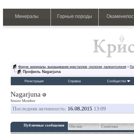
Минералы
Горные породы
Окаменелос
Форум: минералы, выращивание кристаллов, геология, палеонтология
>
По
Профиль Nagarjuna
Регистрация
Справка
Сообщество
Nagarjuna
Senior Member
Последняя активность:
16.08.2015
13:09
Публичные сообщения
Обо мне
Статистика