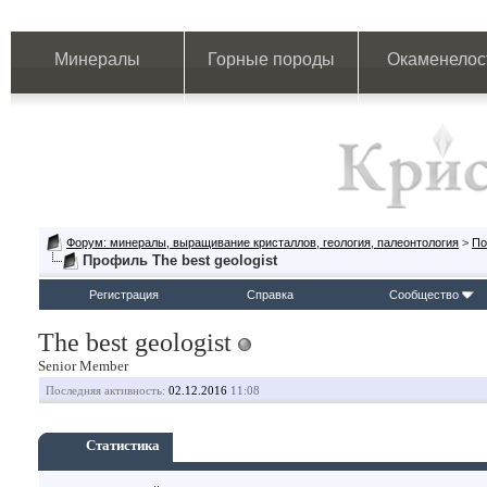
Минералы
Горные породы
Окаменелос
Форум: минералы, выращивание кристаллов, геология, палеонтология
>
По
Профиль The best geologist
Регистрация
Справка
Сообщество
The best geologist
Senior Member
Последняя активность:
02.12.2016
11:08
Статистика