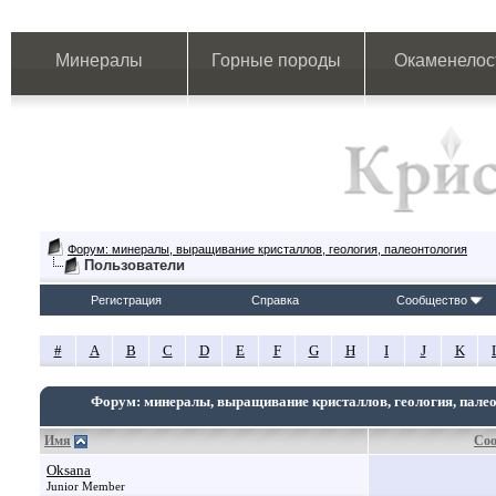
Минералы
Горные породы
Окаменелос
Форум: минералы, выращивание кристаллов, геология, палеонтология
Пользователи
Регистрация
Справка
Сообщество
#
A
B
C
D
E
F
G
H
I
J
K
Форум: минералы, выращивание кристаллов, геология, пале
Имя
Со
Oksana
Junior Member