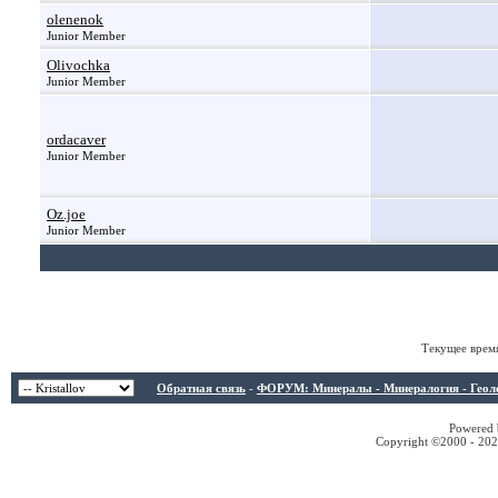
olenenok
Junior Member
Olivochka
Junior Member
ordacaver
Junior Member
Oz.joe
Junior Member
Текущее врем
Обратная связь
-
ФОРУМ: Минералы - Минералогия - Геологи
Powered b
Copyright ©2000 - 2026