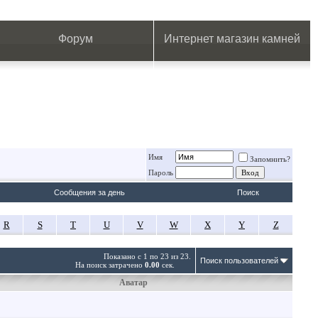
.
.
.
.
.
.
.
Форум
Интернет магазин камней
Имя
Запомнить?
Пароль
Сообщения за день
Поиск
R
S
T
U
V
W
X
Y
Z
Показано с 1 по 23 из 23.
Поиск пользователей
На поиск затрачено
0.00
сек.
Аватар