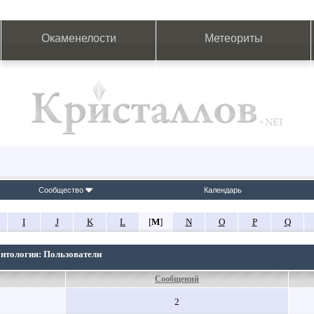
Окаменелости
Метеориты
Сообщество
Календарь
I
J
K
L
[
M
]
N
O
P
Q
онтология: Пользователи
Сообщений
2