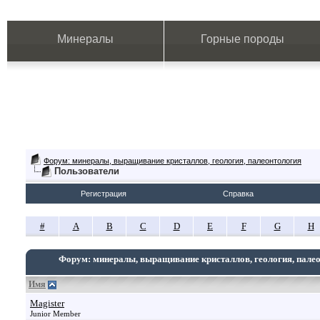
Минералы
Горные породы
Форум: минералы, выращивание кристаллов, геология, палеонтология
Пользователи
Регистрация
Справка
#
A
B
C
D
E
F
G
H
Форум: минералы, выращивание кристаллов, геология, пале
Имя
Magister
Junior Member