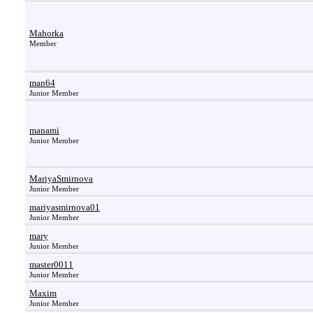
Mahorka
Member
man64
Junior Member
manami
Junior Member
MariyaSmirnova
Junior Member
mariyasmirnova01
Junior Member
mary
Junior Member
master0011
Junior Member
Maxim
Junior Member