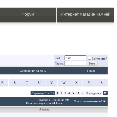
.
.
.
.
.
.
.
Форум
Интернет магазин камней
Имя
Запомнить?
Пароль
Сообщения за день
Поиск
R
S
T
U
V
W
X
Y
Z
Страница 1 из 17
1
2
3
4
5
11
>
Последняя
»
Показано с 1 по 30 из 508.
Поиск пользователей
На поиск затрачено
0.01
сек.
Аватар