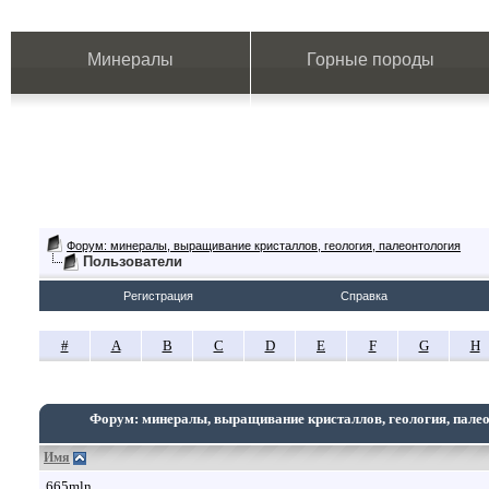
Минералы
Горные породы
Форум: минералы, выращивание кристаллов, геология, палеонтология
Пользователи
Регистрация
Справка
#
A
B
C
D
E
F
G
H
Форум: минералы, выращивание кристаллов, геология, пале
Имя
665mln