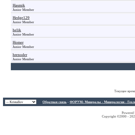
Hasmik
Junior Member
Hedge129
Junior Member
helik
Junior Member
Homer
Junior Member
hrenoder
Junior Member
Текущее врем
Обратная связь
-
ФОРУМ: Минералы - Минералогия - Геологи
Powered b
Copyright ©2000 - 2026