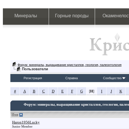
Минералы
Горные породы
Окаменелос
Форум: минералы, выращивание кристаллов, геология, палеонтология
Пользователи
Регистрация
Справка
Сообщество
#
A
B
C
D
E
F
G
[
H
]
I
J
K
Форум: минералы, выращивание кристаллов, геология, пале
Имя
Haron1956Lucky
Junior Member