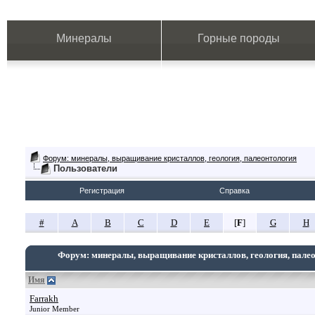
Минералы
Горные породы
Форум: минералы, выращивание кристаллов, геология, палеонтология
Пользователи
Регистрация
Справка
#
A
B
C
D
E
[
F
]
G
H
Форум: минералы, выращивание кристаллов, геология, пале
Имя
Farrakh
Junior Member