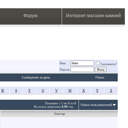
.
.
.
.
.
.
.
Форум
Интернет магазин камней
Имя
Запомнить?
Пароль
Сообщения за день
Поиск
R
S
T
U
V
W
X
Y
Z
Показано с 1 по 8 из 8.
Поиск пользователей
На поиск затрачено
0.00
сек.
Аватар