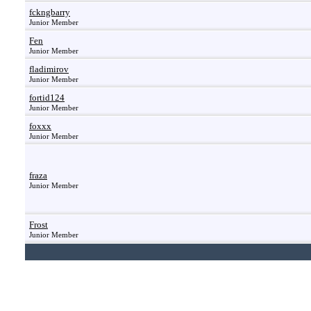
fckngbarry
Junior Member
Fen
Junior Member
fladimirov
Junior Member
fortid124
Junior Member
foxxx
Junior Member
fraza
Junior Member
Frost
Junior Member