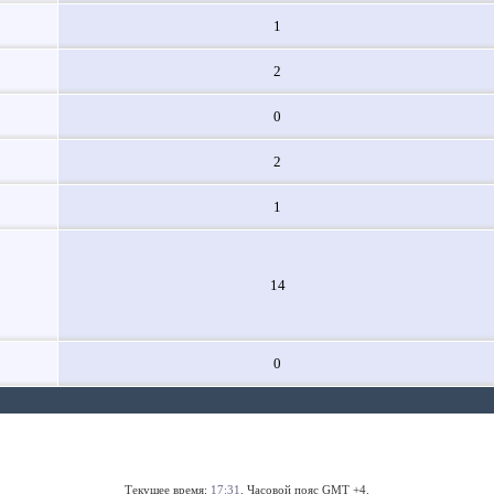
1
2
0
2
1
14
0
Текущее время:
17:31
. Часовой пояс GMT +4.