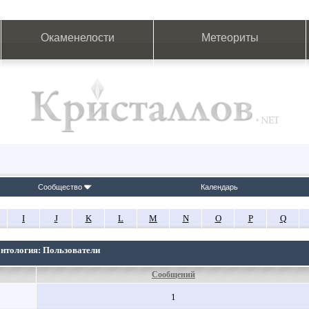
Окаменелости
Метеориты
Сообщество
Календарь
I
J
K
L
M
N
O
P
Q
онтология: Пользователи
Сообщений
1