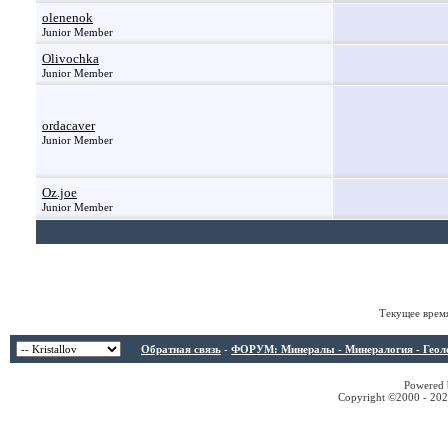
olenenok
Junior Member
Olivochka
Junior Member
ordacaver
Junior Member
Oz.joe
Junior Member
Текущее врем
Обратная связь
-
ФОРУМ: Минералы - Минералогия - Геологи
Powered b
Copyright ©2000 - 2026