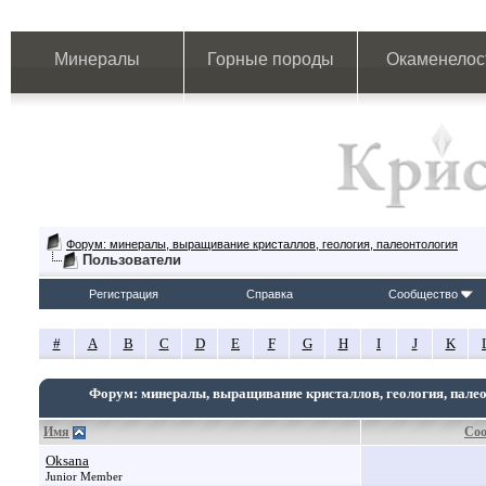
Минералы
Горные породы
Окаменелос
Форум: минералы, выращивание кристаллов, геология, палеонтология
Пользователи
Регистрация
Справка
Сообщество
#
A
B
C
D
E
F
G
H
I
J
K
Форум: минералы, выращивание кристаллов, геология, пале
Имя
Со
Oksana
Junior Member