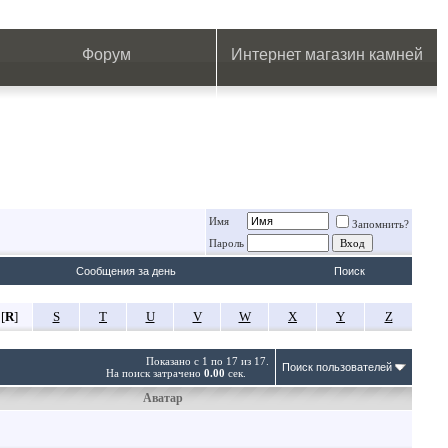
.
.
.
.
.
.
.
Форум
Интернет магазин камней
Имя
Запомнить?
Пароль
Сообщения за день
Поиск
[
R
]
S
T
U
V
W
X
Y
Z
Показано с 1 по 17 из 17.
Поиск пользователей
На поиск затрачено
0.00
сек.
Аватар