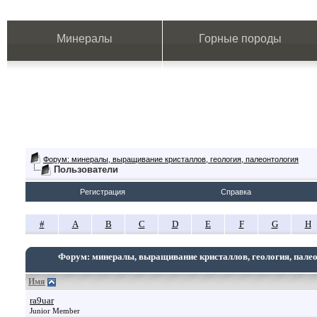
Минералы
Горные породы
Форум: минералы, выращивание кристаллов, геология, палеонтология
Пользователи
Регистрация
Справка
#
A
B
C
D
E
F
G
H
Форум: минералы, выращивание кристаллов, геология, пале
Имя
ra9uar
Junior Member