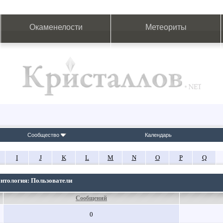
Окаменелости
Метеориты
Сообщество
Календарь
I
J
K
L
M
N
O
P
Q
онтология: Пользователи
Сообщений
0