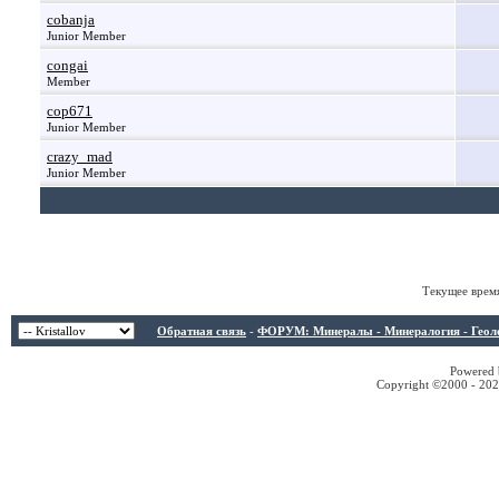
cobanja
Junior Member
congai
Member
cop671
Junior Member
crazy_mad
Junior Member
Текущее врем
Обратная связь
-
ФОРУМ: Минералы - Минералогия - Геологи
Powered b
Copyright ©2000 - 2026