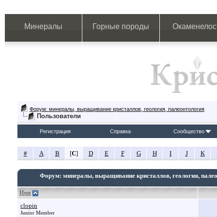
Минералы
Горные породы
Окаменелос
Форум: минералы, выращивание кристаллов, геология, палеонтология
Пользователи
Регистрация
Справка
Сообщество
#
A
B
[
C
]
D
E
F
G
H
I
J
K
Форум: минералы, выращивание кристаллов, геология, пале
Имя
clopin
Junior Member