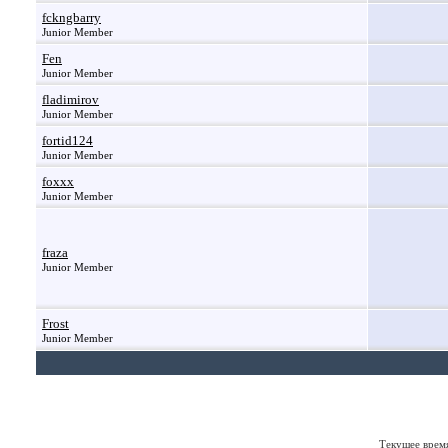
fckngbarry
Junior Member
Fen
Junior Member
fladimirov
Junior Member
fortid124
Junior Member
foxxx
Junior Member
fraza
Junior Member
Frost
Junior Member
Текущее врем