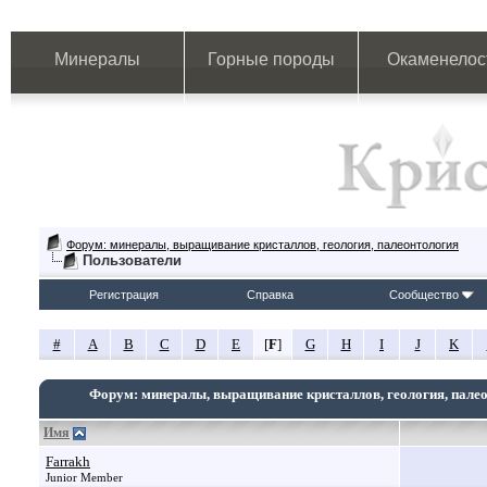
Минералы
Горные породы
Окаменелос
Форум: минералы, выращивание кристаллов, геология, палеонтология
Пользователи
Регистрация
Справка
Сообщество
#
A
B
C
D
E
[
F
]
G
H
I
J
K
Форум: минералы, выращивание кристаллов, геология, пале
Имя
Farrakh
Junior Member