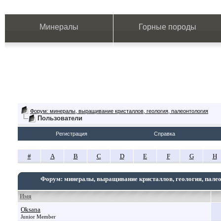
Минералы
Горные породы
Форум: минералы, выращивание кристаллов, геология, палеонтология
Пользователи
Регистрация
Справка
#
A
B
C
D
E
F
G
H
Форум: минералы, выращивание кристаллов, геология, пале
Имя
Oksana
Junior Member