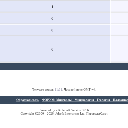
1
0
0
0
Текущее время:
11:31
. Часовой пояс GMT +4.
Обратная связь
-
ФОРУМ: Минералы - Минералогия - Геология - Палеонтолог
Powered by vBulletin® Version 3.8.6
Copyright ©2000 - 2026, Jelsoft Enterprises Ltd. Перевод:
z
Carot