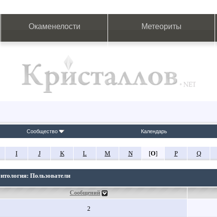
Окаменелости
Метеориты
Сообщество
Календарь
I
J
K
L
M
N
[
O
]
P
Q
онтология: Пользователи
Сообщений
2