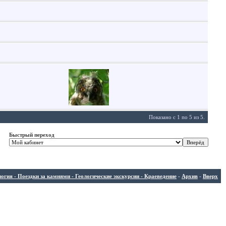
Показано с 1 по 5 из 5.
Быстрый переход
ия - Поездки за камнями - Геологические экскурсии - Краеведение
-
Архив
-
Вверх