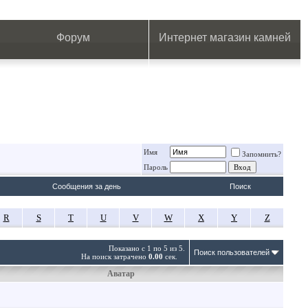
.
.
.
.
.
.
.
Форум
Интернет магазин камней
Имя
Запомнить?
Пароль
Сообщения за день
Поиск
R
S
T
U
V
W
X
Y
Z
Показано с 1 по 5 из 5.
Поиск пользователей
На поиск затрачено
0.00
сек.
Аватар