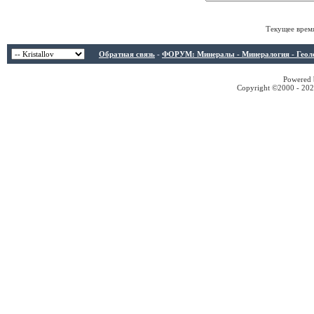
Текущее врем
Обратная связь
-
ФОРУМ: Минералы - Минералогия - Геологи
Powered b
Copyright ©2000 - 2026