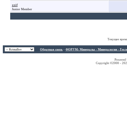
zzif
Junior Member
Текущее врем
Обратная связь
-
ФОРУМ: Минералы - Минералогия - Геологи
Powered b
Copyright ©2000 - 2026