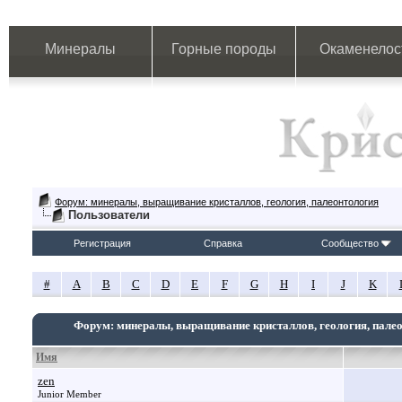
Минералы
Горные породы
Окаменелос
Форум: минералы, выращивание кристаллов, геология, палеонтология
Пользователи
Регистрация
Справка
Сообщество
#
A
B
C
D
E
F
G
H
I
J
K
Форум: минералы, выращивание кристаллов, геология, пале
Имя
zen
Junior Member