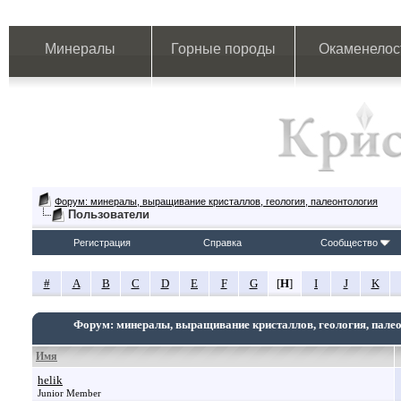
Минералы
Горные породы
Окаменелос
Форум: минералы, выращивание кристаллов, геология, палеонтология
Пользователи
Регистрация
Справка
Сообщество
#
A
B
C
D
E
F
G
[
H
]
I
J
K
Форум: минералы, выращивание кристаллов, геология, пале
Имя
helik
Junior Member