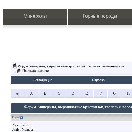
Минералы
Горные породы
Форум: минералы, выращивание кристаллов, геология, палеонтология
Пользователи
Регистрация
Справка
#
A
B
C
D
E
F
G
H
Форум: минералы, выращивание кристаллов, геология, пале
Имя
Yakodzum
Junior Member