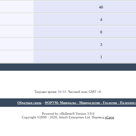
46
4
0
3
1
Текущее время:
06:04
. Часовой пояс GMT +4.
Обратная связь
-
ФОРУМ: Минералы - Минералогия - Геология - Палеонтолог
Powered by vBulletin® Version 3.8.6
Copyright ©2000 - 2026, Jelsoft Enterprises Ltd. Перевод:
z
Carot