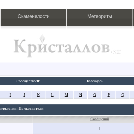
Окаменелости
Метеориты
Сообщество
Календарь
I
J
K
L
M
N
O
P
Q
онтология: Пользователи
Сообщений
1