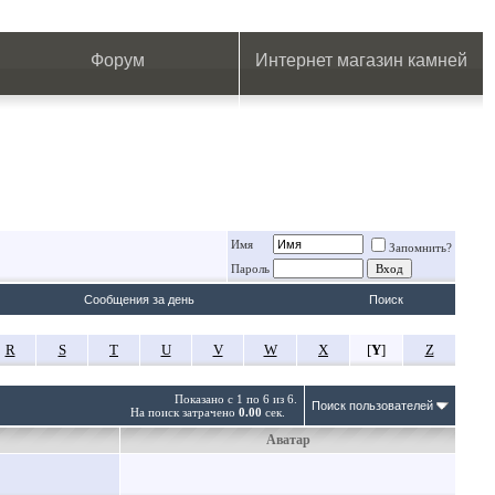
.
.
.
.
.
.
.
Форум
Интернет магазин камней
Имя
Запомнить?
Пароль
Сообщения за день
Поиск
R
S
T
U
V
W
X
[
Y
]
Z
Показано с 1 по 6 из 6.
Поиск пользователей
На поиск затрачено
0.00
сек.
Аватар