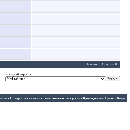
Показано с 1 по 6 из 6.
Быстрый переход
ия - Поездки за камнями - Геологические экскурсии - Краеведение
-
Архив
-
Вверх