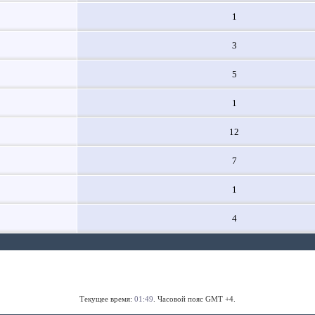
1
3
5
1
12
7
1
4
Текущее время:
01:49
. Часовой пояс GMT +4.