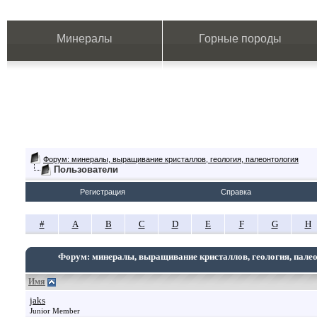
Минералы
Горные породы
Форум: минералы, выращивание кристаллов, геология, палеонтология
Пользователи
Регистрация
Справка
#
A
B
C
D
E
F
G
H
Форум: минералы, выращивание кристаллов, геология, пале
Имя
jaks
Junior Member