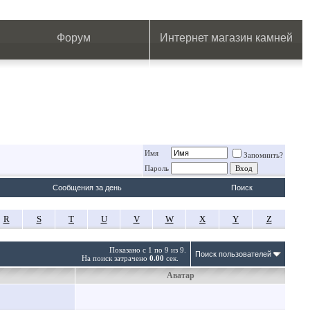
.
.
.
.
.
.
.
Форум
Интернет магазин камней
Имя
Запомнить?
Пароль
Сообщения за день
Поиск
R
S
T
U
V
W
X
Y
Z
Показано с 1 по 9 из 9.
Поиск пользователей
На поиск затрачено
0.00
сек.
Аватар