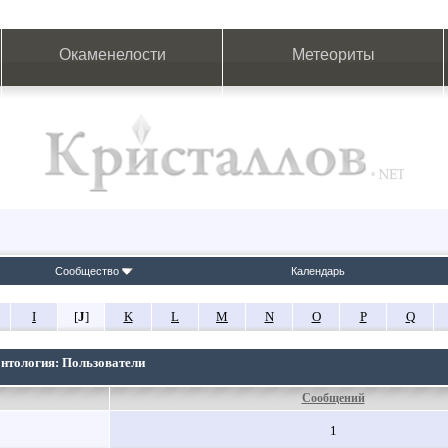
Окаменелости
Метеориты
Сообщество
Календарь
I
[
J
]
K
L
M
N
O
P
Q
онтология: Пользователи
Сообщений
1