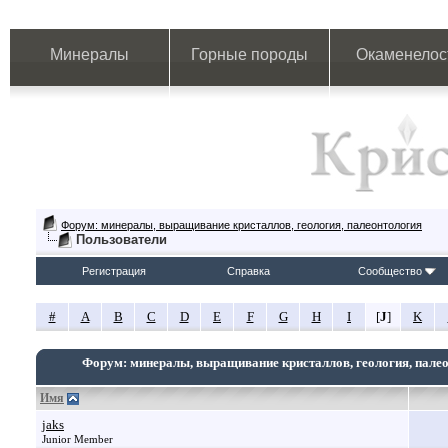
Минералы
Горные породы
Окаменелос
Форум: минералы, выращивание кристаллов, геология, палеонтология
Пользователи
Регистрация
Справка
Сообщество
#
A
B
C
D
E
F
G
H
I
[
J
]
K
Форум: минералы, выращивание кристаллов, геология, пале
Имя
jaks
Junior Member