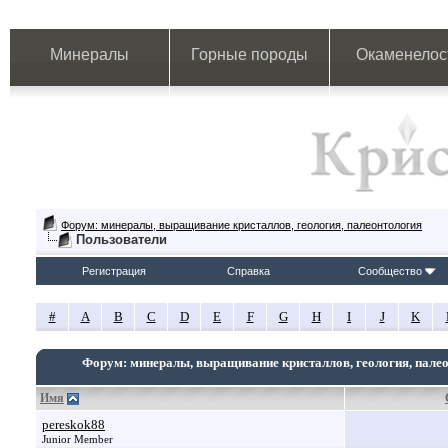
Минералы
Горные породы
Окаменелос
Форум: минералы, выращивание кристаллов, геология, палеонтология
Пользователи
Регистрация
Справка
Сообщество
#
A
B
C
D
E
F
G
H
I
J
K
Форум: минералы, выращивание кристаллов, геология, пале
Имя
pereskok88
Junior Member