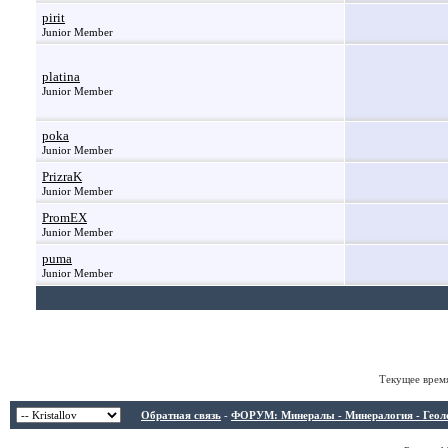
pirit
Junior Member
platina
Junior Member
poka
Junior Member
PrizraK
Junior Member
PromEX
Junior Member
puma
Junior Member
Текущее врем
Обратная связь
-
ФОРУМ: Минералы - Минералогия - Геологи