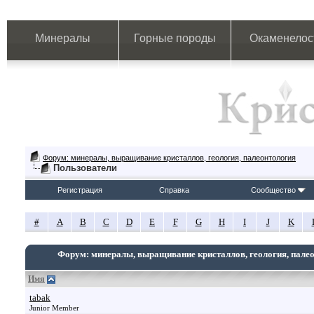
Минералы
Горные породы
Окаменелос
Форум: минералы, выращивание кристаллов, геология, палеонтология
Пользователи
Регистрация
Справка
Сообщество
#
A
B
C
D
E
F
G
H
I
J
K
Форум: минералы, выращивание кристаллов, геология, пале
Имя
tabak
Junior Member