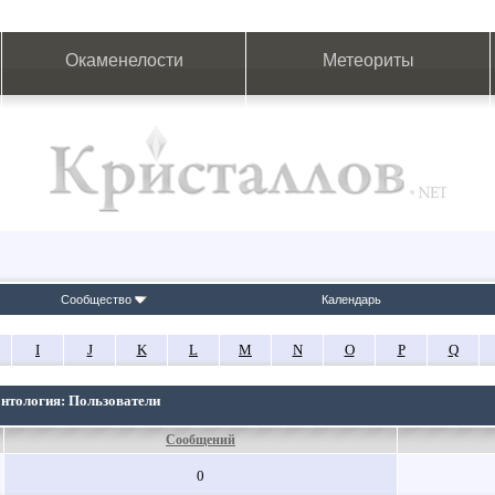
Окаменелости
Метеориты
Сообщество
Календарь
I
J
K
L
M
N
O
P
Q
онтология: Пользователи
Сообщений
0