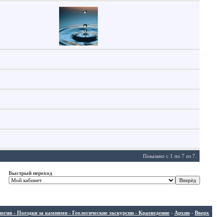
Показано с 1 по 7 из 7.
Быстрый переход
ия - Поездки за камнями - Геологические экскурсии - Краеведение
-
Архив
-
Вверх