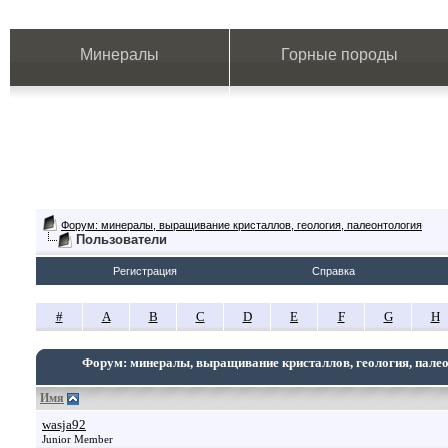
Минералы
Горные породы
Форум: минералы, выращивание кристаллов, геология, палеонтология
Пользователи
Регистрация
Справка
#
A
B
C
D
E
F
G
H
Форум: минералы, выращивание кристаллов, геология, пале
Имя
wasja92
Junior Member