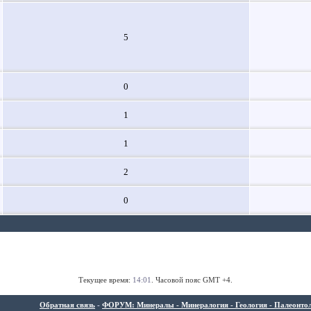
5
0
1
1
2
0
Текущее время:
14:01
. Часовой пояс GMT +4.
Обратная связь
-
ФОРУМ: Минералы - Минералогия - Геология - Палеонтолог