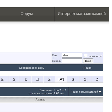
.
.
.
.
.
.
.
Форум
Интернет магазин камней
Имя
Запомнить?
Пароль
Сообщения за день
Поиск
R
S
T
U
V
[
W
]
X
Y
Z
Показано с 1 по 7 из 7.
Поиск пользователей
На поиск затрачено
0.00
сек.
Аватар