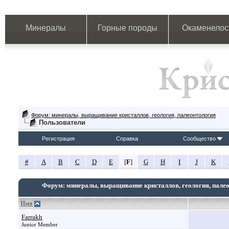
Минералы
Горные породы
Окаменелос
Форум: минералы, выращивание кристаллов, геология, палеонтология
Пользователи
Регистрация
Справка
Сообщество
#
A
B
C
D
E
[
F
]
G
H
I
J
K
Форум: минералы, выращивание кристаллов, геология, пале
Имя
Farrakh
Junior Member