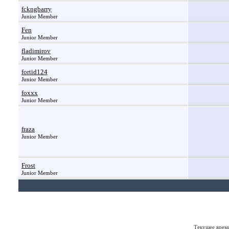
fckngbarry
Junior Member
Fen
Junior Member
fladimirov
Junior Member
fortid124
Junior Member
foxxx
Junior Member
fraza
Junior Member
Frost
Junior Member
Текущее врем