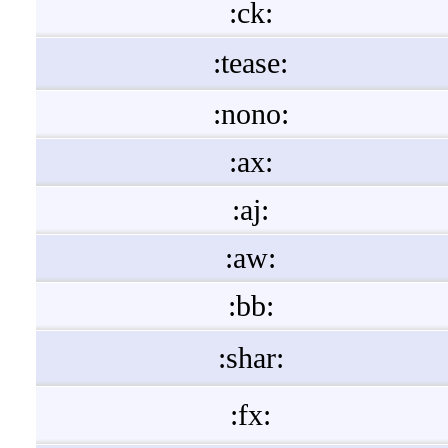
:ck:
:tease:
:nono:
:ax:
:aj:
:aw:
:bb:
:shar:
:fx: