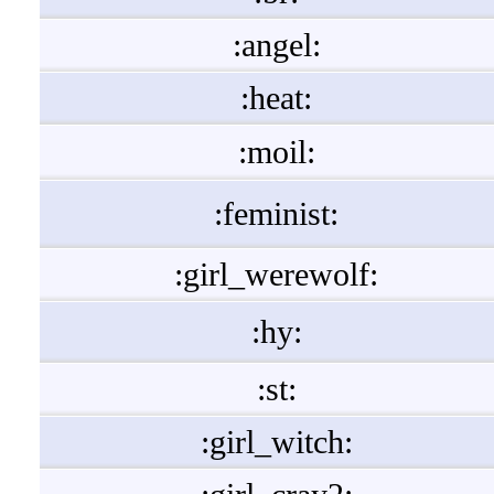
:angel:
:heat:
:moil:
:feminist:
:girl_werewolf:
:hy:
:st:
:girl_witch: