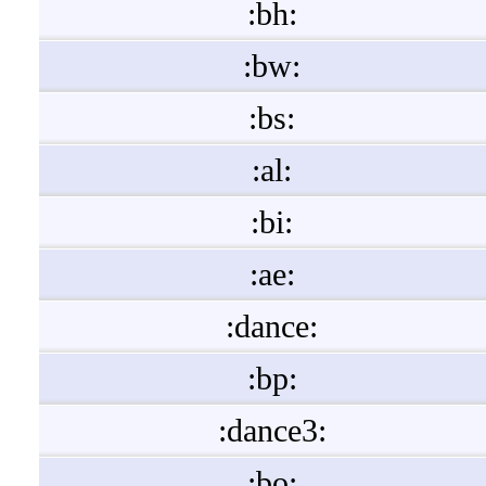
:bh:
:bw:
:bs:
:al:
:bi:
:ae:
:dance:
:bp:
:dance3:
:bo: