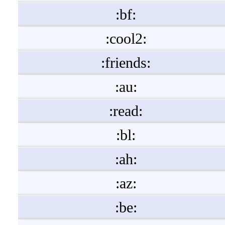
:bf:
:cool2:
:friends:
:au:
:read:
:bl:
:ah:
:az:
:be: