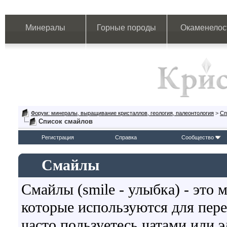
Минералы
Горные породы
Окаменелос
Форум: минералы, выращивание кристаллов, геология, палеонтология
>
Сп
Список смайлов
Регистрация
Справка
Сообщество
Смайлы
Смайлы (smile - улыбка) - это
которые используются для пер
часто пользуетесь чатами или э