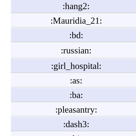
:hang2:
:Mauridia_21:
:bd:
:russian:
:girl_hospital:
:as:
:ba:
:pleasantry:
:dash3: