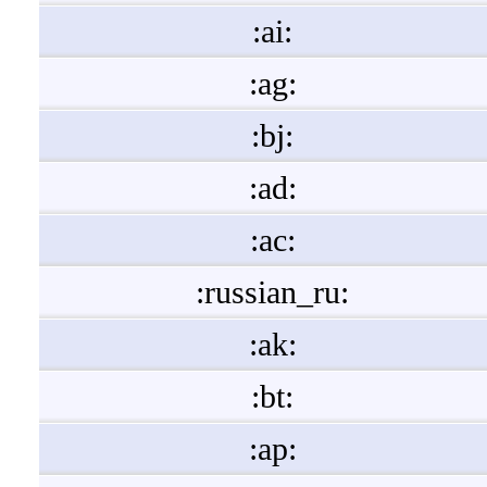
:ai:
:ag:
:bj:
:ad:
:ac:
:russian_ru:
:ak:
:bt:
:ap: