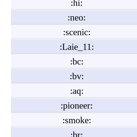
:hi:
:neo:
:scenic:
:Laie_11:
:bc:
:bv:
:aq:
:pioneer:
:smoke:
:br: