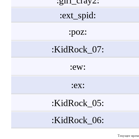
:girl_cray2:
:ext_spid:
:poz:
:KidRock_07:
:ew:
:ex:
:KidRock_05:
:KidRock_06:
Текущее врем