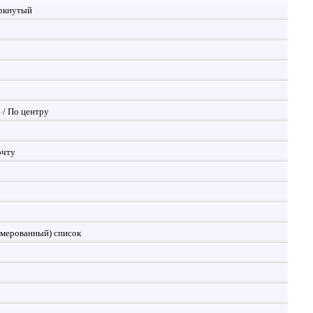
ркнутый
 / По центру
очту
мерованный) список