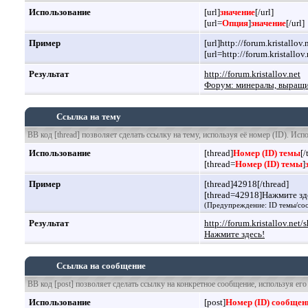
Использование
[url]
значение
[/url]
[url=
Опция
]
значение
[/url]
Пример
[url]http://forum.kristallov.n
[url=http://forum.kristall
Результат
http://forum.kristallov.net
Форум: минералы, выращив
Ссылка на тему
BB код [thread] позволяет сделать ссылку на тему, используя её номер (ID). Ис
Использование
[thread]
Номер (ID) темы
[/
[thread=
Номер (ID) темы
]
Пример
[thread]42918[/thread]
[thread=42918]Нажмите зде
(Предупреждение: ID темы/соо
Результат
http://forum.kristallov.ne
Нажмите здесь!
Ссылка на сообщение
BB код [post] позволяет сделать ссылку на конкретное сообщение, используя ег
Использование
[post]
Номер (ID) сообщен