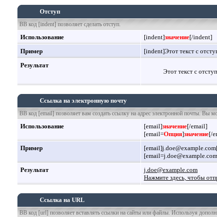
Отступ
BB код [indent] позволяет сделать отступ.
Использование
[indent]
значение
[/indent]
Пример
[indent]Этот текст с отсту
Результат
Этот текст с отсту
Ссылка на электронную почту
BB код [email] позволяет вам создать ссылку на адрес электронной почты. Вы м
Использование
[email]
значение
[/email]
[email=
Опция
]
значение
[/e
Пример
[email]j.doe@example.com[
[email=j.doe@example.com
Результат
j.doe@example.com
Нажмите здесь, чтобы отп
Ссылка на URL
BB код [url] позволяет вставлять ссылки на сайты или файлы. Используя допол