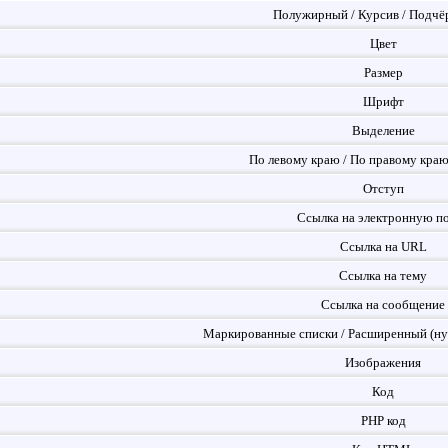
Полужирный / Курсив / Подчё
Цвет
Размер
Шрифт
Выделение
По левому краю / По правому краю
Отступ
Ссылка на электронную п
Ссылка на URL
Ссылка на тему
Ссылка на сообщение
Маркированные списки / Расширенный (ну
Изображения
Код
PHP код