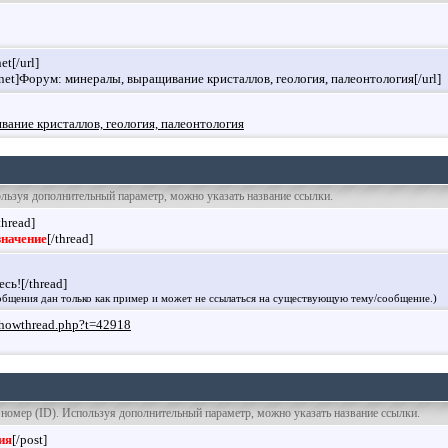
et[/url]
ov.net]Форум: минералы, выращивание кристаллов, геология, палеонтология[/url]
ание кристаллов, геология, палеонтология
пользуя дополнительный параметр, можно указать название ссылки.
thread]
значение
[/thread]
сь![/thread]
бщения дан только как пример и может не ссылаться на существующую тему/сообщение.)
t/showthread.php?t=42918
о номер (ID). Используя дополнительный параметр, можно указать название ссылки.
ия
[/post]