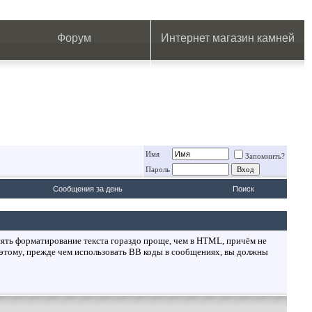
.
.
.
.
.
.
.
Форум
Интернет магазин камней
Имя
Запомнить?
Пароль
Сообщения за день
Поиск
ять форматирование текста гораздо проще, чем в HTML, причём не
этому, прежде чем использовать BB коды в сообщениях, вы должны