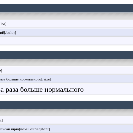
olor]
ий[/color]
e]
раза больше нормального[/size]
два раза больше нормального
t]
аписан шрифтом Courier[/font]