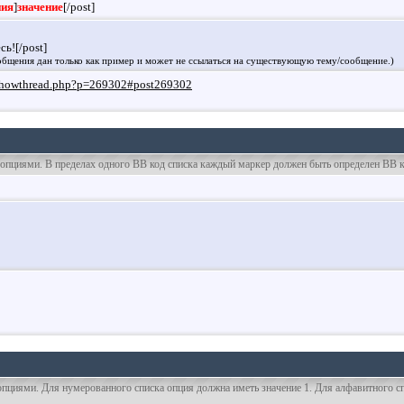
ния
]
значение
[/post]
ь![/post]
бщения дан только как пример и может не ссылаться на существующую тему/сообщение.)
et/showthread.php?p=269302#post269302
и опциями. В пределах одного BB код списка каждый маркер должен быть определен BB к
опциями. Для нумерованного списка опция должна иметь значение 1. Для алфавитного сп