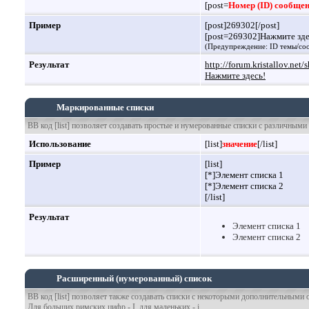
[post=
Номер (ID) сообще
Пример
[post]269302[/post]
[post=269302]Нажмите здес
(Предупреждение: ID темы/соо
Результат
http://forum.kristallov.n
Нажмите здесь!
Маркированные списки
BB код [list] позволяет создавать простые и нумерованные списки с различным
Использование
[list]
значение
[/list]
Пример
[list]
[*]Элемент списка 1
[*]Элемент списка 2
[/list]
Результат
Элемент списка 1
Элемент списка 2
Расширенный (нумерованный) список
BB код [list] позволяет также создавать списки с некоторыми дополнительными 
Для больших римских цифр - I, для маленьких - i.