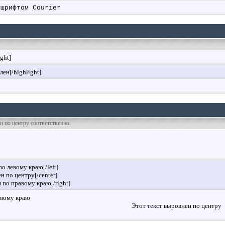
 шрифтом Courier
ight]
лен[/highlight]
 и по центру соответственно.
по левому краю[/left]
н по центру[/center]
н по правому краю[/right]
евому краю
Этот текст выровнен по центру