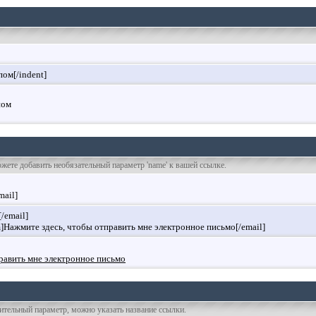
пом[/indent]
пом
ожете добавить необязательный параметр 'name' к вашей ссылке.
mail]
/email]
]Нажмите здесь, чтобы отправить мне электронное письмо[/email]
равить мне электронное письмо
нительный параметр, можно указать название ссылки.