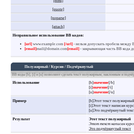
[html]
[quote]
[noparse]
[attach]
Неправильное использование BB кодов:
[url]
www.example.com
[/url]
- нельзя допускать пробела между 
[email]
mail@domain.com
[email]
- закрывающая часть BB кода до
Полужирный / Курсив / Подчёркнутый
BB коды [b], [i] и [u] позволяют сделать текст полужирным, наклонным и подч
Использование
[b]
значение
[/b]
[i]
значение
[/i]
[u]
значение
[/u]
Пример
[b]Этот текст полужирный
[i]Этот текст написан курс
[u]Это подчёркнутый текст
Результат
Этот текст полужирный
Этот текст написан курс
Это подчёркнутый текст