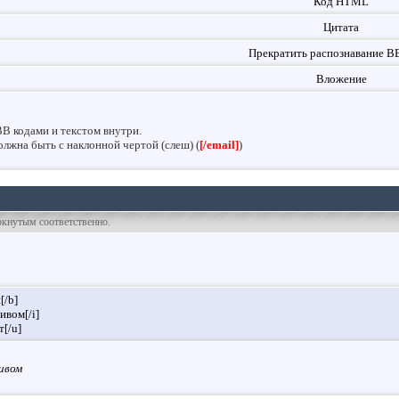
Код HTML
Цитата
Прекратить распознавание B
Вложение
BB кодами и текстом внутри.
лжна быть с наклонной чертой (слеш) (
[/email]
)
ёркнутым соответственно.
[/b]
ивом[/i]
[/u]
ивом