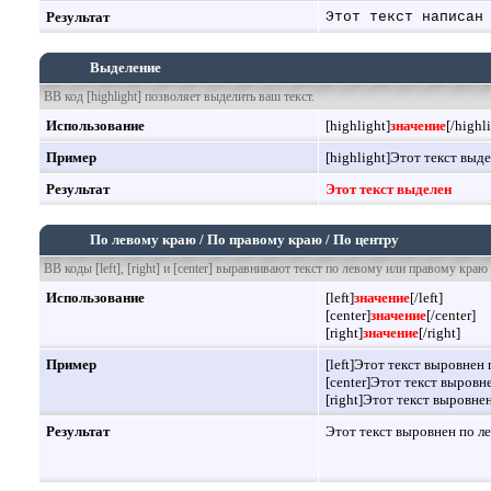
Результат
Этот текст написан
Выделение
BB код [highlight] позволяет выделить ваш текст.
Использование
[highlight]
значение
[/highl
Пример
[highlight]Этот текст выде
Результат
Этот текст выделен
По левому краю / По правому краю / По центру
BB коды [left], [right] и [center] выравнивают текст по левому или правому краю
Использование
[left]
значение
[/left]
[center]
значение
[/center]
[right]
значение
[/right]
Пример
[left]Этот текст выровнен 
[center]Этот текст выровне
[right]Этот текст выровне
Результат
Этот текст выровнен по л