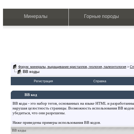
Минералы
Горные породы
Форум: минералы, выращивание кристаллов, геология, палеонтология
>
Сп
BB коды
Регистрация
Справка
BB код
BB коды - это набор тегов, основанных на языке HTML и разработанн
нарушая целостность страницы. Возможность использования BB кодов
убедиться, что они разрешены.
Ниже приведены примеры использования BB кодов.
BB коды