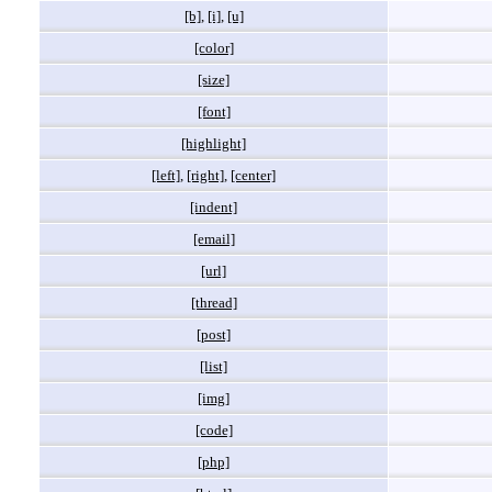
[b]
,
[i]
,
[u]
[color]
[size]
[font]
[highlight]
[left]
,
[right]
,
[center]
[indent]
[email]
[url]
[thread]
[post]
[list]
[img]
[code]
[php]