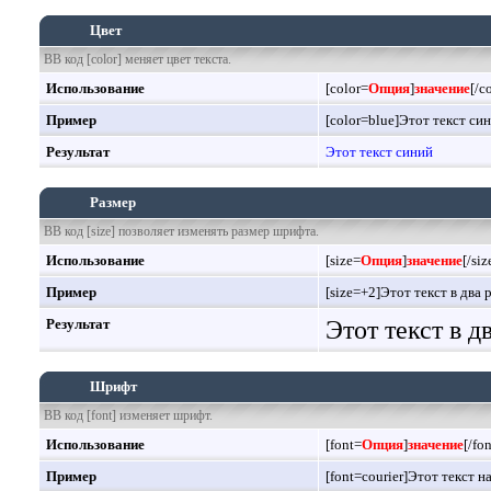
Цвет
BB код [color] меняет цвет текста.
Использование
[color=
Опция
]
значение
[/c
Пример
[color=blue]Этот текст син
Результат
Этот текст синий
Размер
BB код [size] позволяет изменять размер шрифта.
Использование
[size=
Опция
]
значение
[/siz
Пример
[size=+2]Этот текст в два 
Результат
Этот текст в 
Шрифт
BB код [font] изменяет шрифт.
Использование
[font=
Опция
]
значение
[/fon
Пример
[font=courier]Этот текст н