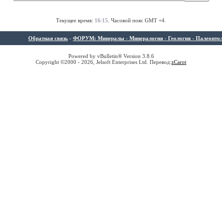
Текущее время:
16:15
. Часовой пояс GMT +4.
Обратная связь
-
ФОРУМ: Минералы - Минералогия - Геология - Палеонтолог
Powered by vBulletin® Version 3.8.6
Copyright ©2000 - 2026, Jelsoft Enterprises Ltd. Перевод:
z
Carot