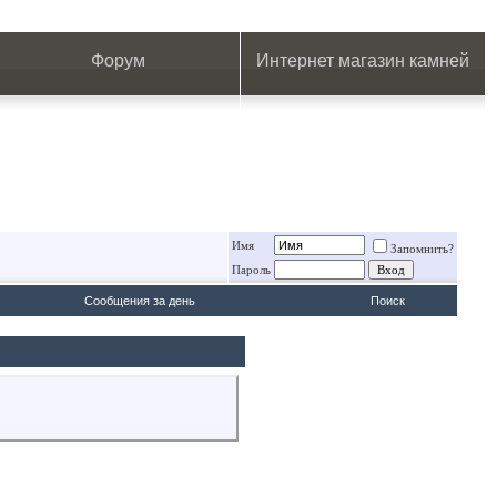
.
.
.
.
.
.
.
Форум
Интернет магазин камней
Имя
Запомнить?
Пароль
Сообщения за день
Поиск