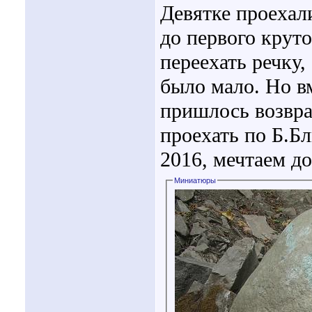
Девятке проехал
до первого крут
переехать речку,
было мало. Но вм
пришлось возвр
проехать по Б.Б
2016, мечтаем до
Миниатюры