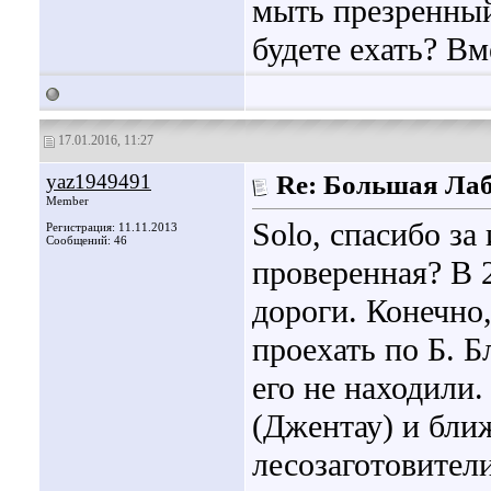
мыть презренный
будете ехать? Вм
17.01.2016, 11:27
yaz1949491
Re: Большая Ла
Member
Solo, спасибо з
Регистрация: 11.11.2013
Сообщений: 46
проверенная? В 
дороги. Конечно,
проехать по Б. Б
его не находили.
(Джентау) и бли
лесозаготовител