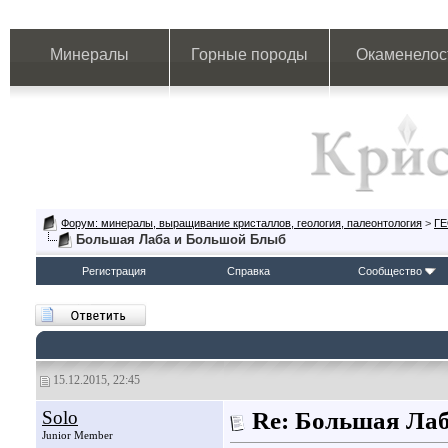
Минералы
Горные породы
Окаменелос
Форум: минералы, выращивание кристаллов, геология, палеонтология
>
Г
Большая Лаба и Большой Блыб
Регистрация
Справка
Сообщество
15.12.2015, 22:45
Solo
Re: Большая Ла
Junior Member