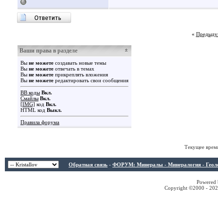
«
Предыду
Ваши права в разделе
Вы
не можете
создавать новые темы
Вы
не можете
отвечать в темах
Вы
не можете
прикреплять вложения
Вы
не можете
редактировать свои сообщения
BB коды
Вкл.
Смайлы
Вкл.
[IMG]
код
Вкл.
HTML код
Выкл.
Правила форума
Текущее врем
Обратная связь
-
ФОРУМ: Минералы - Минералогия - Геологи
Powered b
Copyright ©2000 - 2026