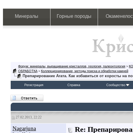
Минералы
Горные породы
Окаменелос
Форум: минералы, выращивание кристаллов, геология, палеонтология
>
К
ОБРАБОТКА
>
Коллекционирование, методы поиска и обработки камней
Препарирование Агата. Как избавиться от коросты на п
Регистрация
Справка
Сообщество
27.02.2013, 22:22
Nagarjuna
Re: Препарирова