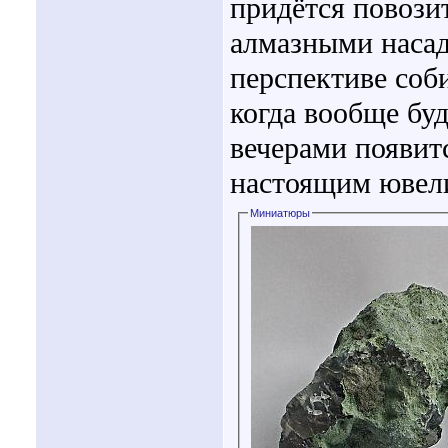
придётся повози
алмазными насадк
перспективе соб
когда вообще бу
вечерами появит
настоящим ювели
Миниатюры