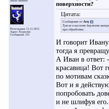
Senior Member
поверхности?
Цитата:
Сообщение от
Arty
Тут не в кислоте держать навер
Регистрация: 11.11.2012
при обработке.
Адрес: Krasnodar
Сообщений: 331
И говорит Ивану
тогда я превращу
А Иван в ответ: 
красавица! Вот г
по мотивам сказк
Вот и я действу
попробовать дове
и не шлифуя его