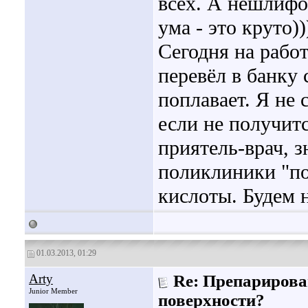
всех. А нешлифо
ума - это круто))
Сегодня на работ
перевёл в банку 
поплавает. Я не 
если не получит
приятель-врач, з
поликлиники "п
кислоты. Будем н
01.03.2013, 01:29
Arty
Re: Препарирова
Junior Member
поверхности?