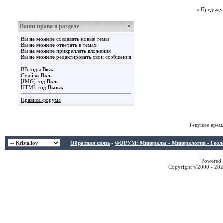
«
Предыду
Ваши права в разделе
Вы
не можете
создавать новые темы
Вы
не можете
отвечать в темах
Вы
не можете
прикреплять вложения
Вы
не можете
редактировать свои сообщения
BB коды
Вкл.
Смайлы
Вкл.
[IMG]
код
Вкл.
HTML код
Выкл.
Правила форума
Текущее врем
Обратная связь
-
ФОРУМ: Минералы - Минералогия - Геологи
Powered b
Copyright ©2000 - 2026