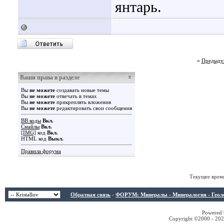
янтарь.
«
Предыду
Ваши права в разделе
Вы
не можете
создавать новые темы
Вы
не можете
отвечать в темах
Вы
не можете
прикреплять вложения
Вы
не можете
редактировать свои сообщения
BB коды
Вкл.
Смайлы
Вкл.
[IMG]
код
Вкл.
HTML код
Выкл.
Правила форума
Текущее врем
Обратная связь
-
ФОРУМ: Минералы - Минералогия - Геологи
Powered b
Copyright ©2000 - 2026