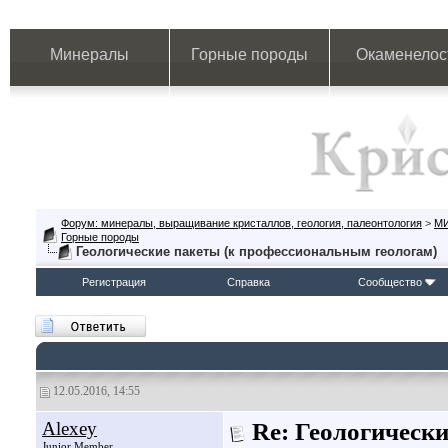
Минералы
Горные породы
Окаменелос
Форум: минералы, выращивание кристаллов, геология, палеонтология
>
М
Горные породы
Геологические пакеты (к профессиональным геологам)
Регистрация
Справка
Сообщество
12.05.2016, 14:55
Alexey
Re: Геологическ
Junior Member