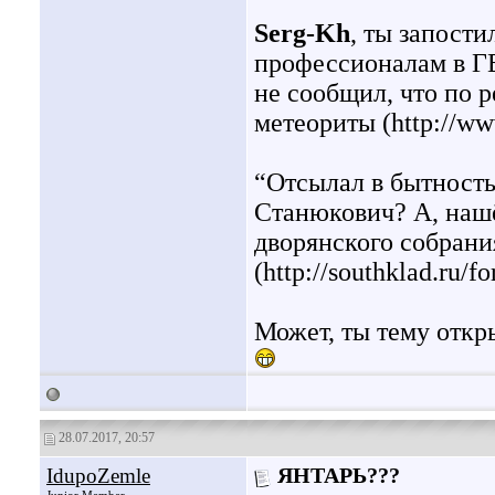
Serg-Kh
, ты запости
профессионалам в ГЕ
не сообщил, что по р
метеориты (http://www
“Отсылал в бытность
Станюкович? А, нашё
дворянского собран
(http://southklad.ru/
Может, ты тему откр
28.07.2017, 20:57
IdupoZemle
ЯНТАРЬ???