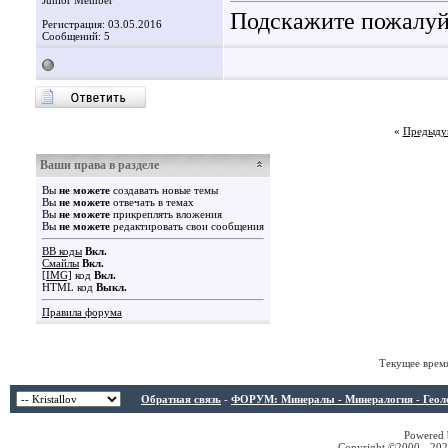
Junior Member
Подскажите пожалуйс
Регистрация: 03.05.2016
Сообщений: 5
«
Предыду
Ваши права в разделе
Вы
не можете
создавать новые темы
Вы
не можете
отвечать в темах
Вы
не можете
прикреплять вложения
Вы
не можете
редактировать свои сообщения
BB коды
Вкл.
Смайлы
Вкл.
[IMG]
код
Вкл.
HTML код
Выкл.
Правила форума
Текущее врем
Обратная связь
-
ФОРУМ: Минералы - Минералогия - Геологи
Powered b
Copyright ©2000 - 2026