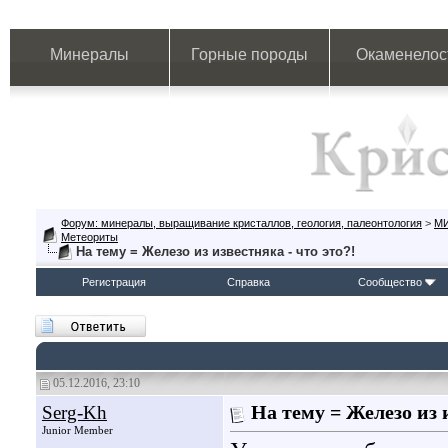
Минералы
Горные породы
Окаменелос
Форум: минералы, выращивание кристаллов, геология, палеонтология
>
М
Метеориты
На тему = Железо из известняка - что это?!
Регистрация
Справка
Сообщество
05.12.2016, 23:10
Serg-Kh
На тему = Железо из и
Junior Member