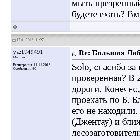
мыть презренный
будете ехать? Вм
17.01.2016, 11:27
yaz1949491
Re: Большая Ла
Member
Solo, спасибо з
Регистрация: 11.11.2013
Сообщений: 46
проверенная? В 
дороги. Конечно,
проехать по Б. Б
его не находили.
(Джентау) и бли
лесозаготовител