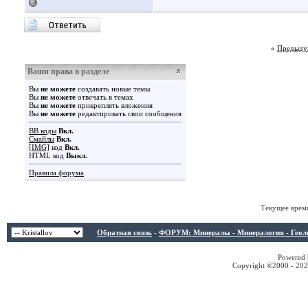
«
Предыду
Ваши права в разделе
Вы
не можете
создавать новые темы
Вы
не можете
отвечать в темах
Вы
не можете
прикреплять вложения
Вы
не можете
редактировать свои сообщения
BB коды
Вкл.
Смайлы
Вкл.
[IMG]
код
Вкл.
HTML код
Выкл.
Правила форума
Текущее врем
Обратная связь
-
ФОРУМ: Минералы - Минералогия - Геологи
Powered b
Copyright ©2000 - 2026