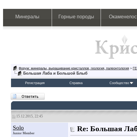
Минералы
Горные породы
Окаменелос
Форум: минералы, выращивание кристаллов, геология, палеонтология
>
Г
Большая Лаба и Большой Блыб
Регистрация
Справка
Сообщество
15.12.2015, 22:45
Solo
Re: Большая Ла
Junior Member