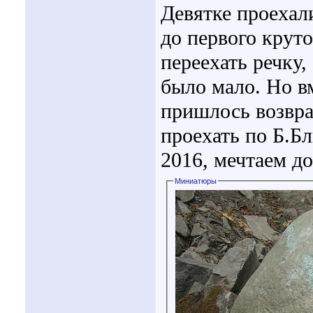
Девятке проехал
до первого крут
переехать речку,
было мало. Но вм
пришлось возвр
проехать по Б.Б
2016, мечтаем до
Миниатюры