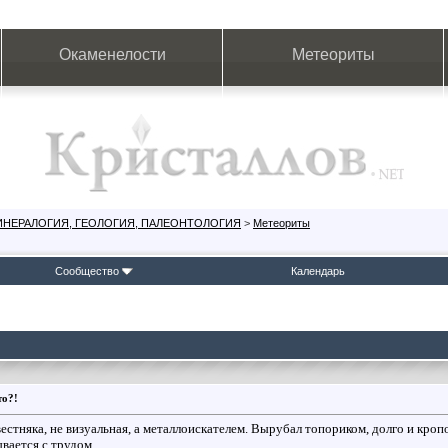
Окаменелости
Метеориты
ИНЕРАЛОГИЯ, ГЕОЛОГИЯ, ПАЛЕОНТОЛОГИЯ
>
Метеориты
Сообщество
Календарь
то?!
вестняка, не визуальная, а металлоискателем. Вырубал топориком, долго и кроп
вается с трудом .