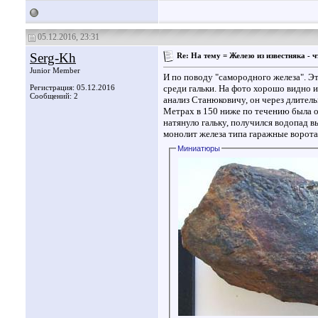
05.12.2016, 23:31
Serg-Kh
Re: На тему = Железо из известняка - ч
Junior Member
И по поводу "самородного железа". Эт
Регистрация: 05.12.2016
среди гальки. На фото хорошо видно 
Сообщений: 2
анализ Станюковичу, он через длитель
Метрах в 150 ниже по течению была об
натянуло гальку, получился водопад в
монолит железа типа гаражные ворота
Миниатюры