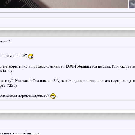
то это?!
рочком на ноге”
ел метеориты, но к профессионалам в ГЕОХИ обращаться не стал. Или, скорее вс
i.html).
ковичу”. Кто такой Станюкович? А, нашёл: доктор исторических наук, член д
hp?t=7251).
лоискатели порекламировать?
ть натуральный янтарь.