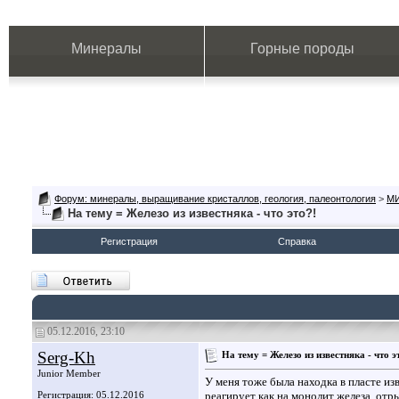
Минералы
Горные породы
Форум: минералы, выращивание кристаллов, геология, палеонтология
>
М
На тему = Железо из известняка - что это?!
Регистрация
Справка
05.12.2016, 23:10
Serg-Kh
На тему = Железо из известняка - что э
Junior Member
У меня тоже была находка в пласте из
Регистрация: 05.12.2016
реагирует как на монолит железа, отры