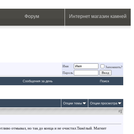
.
.
.
.
.
.
.
Форум
Интернет магазин камней
Имя
Запомнить?
Пароль
Сообщения за день
Поиск
Опции темы
Опции просмотра
#
1
отливо отмывал, но так до конца и не очистил.Тяжёлый. Магнит