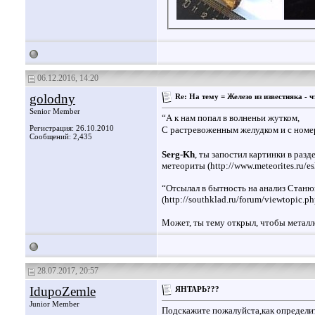
06.12.2016, 14:20
golodny
Re: На тему = Железо из известняка - ч
Senior Member
“А к нам попал в волненьи жутком,
Регистрация: 26.10.2010
С растревоженным желудком и с номе
Сообщений: 2,435
Serg-Kh
, ты запостил картинки в разд
метеориты (http://www.meteorites.ru/esl
“Отсылал в бытность на анализ Станю
(http://southklad.ru/forum/viewtopic.p
Может, ты тему открыл, чтобы метал
28.07.2017, 20:57
IdupoZemle
ЯНТАРЬ???
Junior Member
Подскажите пожалуйста,как определи