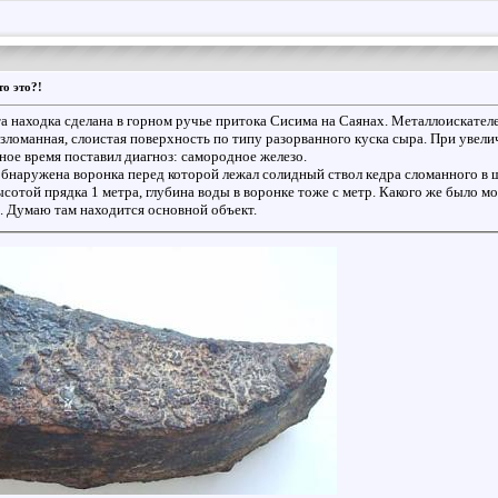
то это?!
а находка сделана в горном ручье притока Сисима на Саянах. Металлоискателе
изломанная, слоистая поверхность по типу разорванного куска сыра. При увел
ное время поставил диагноз: самородное железо.
наружена воронка перед которой лежал солидный ствол кедра сломанного в щеп
ысотой прядка 1 метра, глубина воды в воронке тоже с метр. Какого же было мо
. Думаю там находится основной объект.