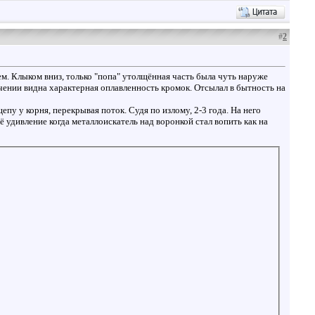
#
2
м. Клыком вниз, только "попа" утолщённая часть была чуть наруже
ичении видна характерная оплавленность кромок. Отсылал в бытность на
у у корня, перекрывая поток. Судя по излому, 2-3 года. На него
ё удивление когда металлоискатель над воронкой стал вопить как на