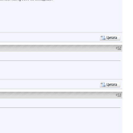
#
52
#
53