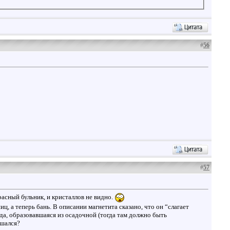
#
56
#
57
асный бульник, и кристаллов не видно.
 а теперь бань. В описании магнетита сказано, что он “слагает
да, образовавшаяся из осадочной (тогда там должно быть
ешался?