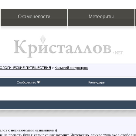
Окаменелости
Метеориты
ЕОЛОГИЧЕСКИЕ ПУТЕШЕСТВИЯ
>
Кольский полуостров
Сообщество
Календарь
алов с незнакомыми названиями))
е не попасть будет, если рудник затопит. Интересно, сейчас туда вход свобод