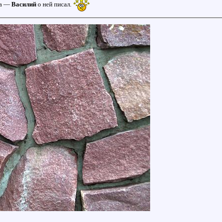
ва —
Василий
о ней писал.