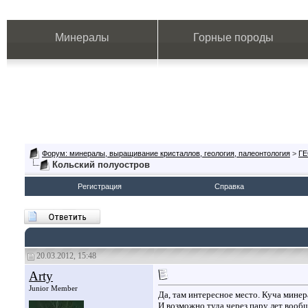
Минералы
Горные породы
Форум: минералы, выращивание кристаллов, геология, палеонтология
>
Г
Кольский полуостров
Регистрация
Справка
20.03.2012, 15:48
Arty
Junior Member
Да, там интересное место. Куча минер
И возможно туда через пару лет вообщ