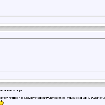
сок горной породы
 куску горной породы, который пару лет назад притащил с вершины Юдычвумч