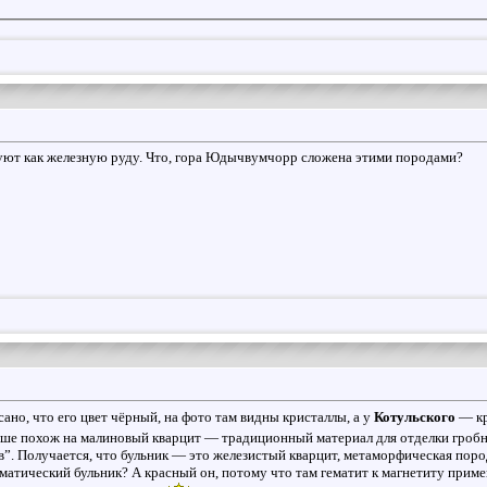
зуют как железную руду. Что, гора Юдычвумчорр сложена этими породами?
ано, что его цвет чёрный, на фото там видны кристаллы, а у
Котульского
— кр
ше похож на малиновый кварцит — традиционный материал для отделки гробниц,
”. Получается, что бульник — это железистый кварцит, метаморфическая поро
гматический бульник? А красный он, потому что там гематит к магнетиту прим