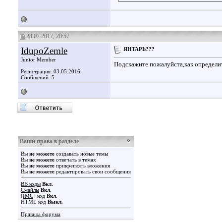
28.07.2017, 20:57
IdupoZemle
ЯНТАРЬ???
Junior Member
Подскажите пожалуйста,как определи
Регистрация: 03.05.2016
Сообщений: 5
Ваши права в разделе
Вы
не можете
создавать новые темы
Вы
не можете
отвечать в темах
Вы
не можете
прикреплять вложения
Вы
не можете
редактировать свои сообщения
BB коды
Вкл.
Смайлы
Вкл.
[IMG]
код
Вкл.
HTML код
Выкл.
Правила форума