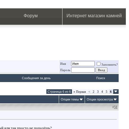
.
.
.
.
.
.
.
Форум
Интернет магазин камней
Имя
Запомнить?
Пароль
Сообщения за день
Поиск
Страница 6 из 6
«
Первая
<
2
3
4
5
6
Опции темы
Опции просмотра
#
51
ный или так просто не попадёшь?