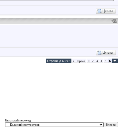
#
58
Страница 6 из 6
«
Первая
<
2
3
4
5
6
Быстрый переход