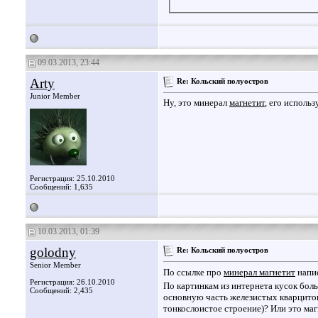
09.03.2013, 23:44
Arty
Re: Кольский полуостров
Junior Member
Ну, это минерал
магнетит
, его исполь
Регистрация: 25.10.2010
Сообщений: 1,635
10.03.2013, 01:39
golodny
Re: Кольский полуостров
Senior Member
По ссылке про
минерал магнетит
напис
Регистрация: 26.10.2010
По картинкам из интернета кусок боль
Сообщений: 2,435
основную часть железистых кварцитов
тонкослоистое строение)? Или это ма